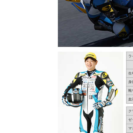
ラ
生
身
靴
血
ク
ゼ
マ