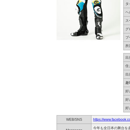
タ
ヘ
ス
グ
ブ
所
出
住
出
趣
好
好
好
WEB/SNS
https://www.facebook.c
今年も全日本の舞台を