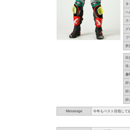
タ
ヘ
ス
グ
ブ
所
出
住
趣
好
好
好
Messeage
今年もベスト目指して