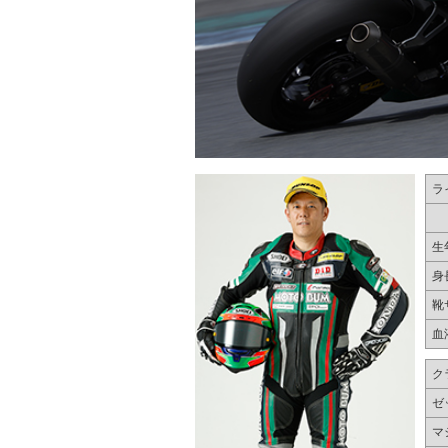
ラ
生
身
靴
血
ク
ゼ
マ