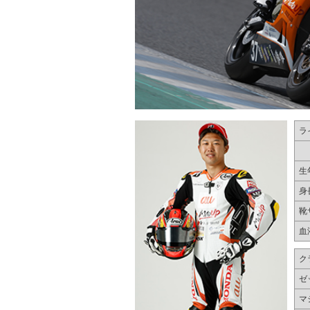
ラ
生
身
靴
血
ク
ゼ
マ