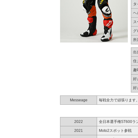
タ
ヘ
ス
グ
所
出
住
趣
好
好
Messeage
毎戦全力で頑張ります
2022
全日本選手権ST600ラ
2021
Moto2スポット参戦