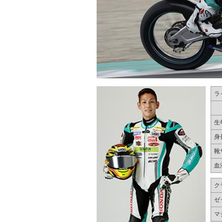
ラ
生
身
靴
血
ク
ゼ
マ