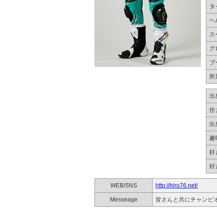
タ
ヘ
ス
グ
ブ
所
出
住
出
趣
好
好
WEB/SNS
http://hiro76.net/
Messeage
皆さんと共にチャンピ