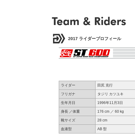
2017 ライダープロフィール
ライダー
田尻 克行
フリガナ
タジリ カツユキ
生年月日
1996年11月3日
身長 ／体重
176 cm ／ 60 kg
靴サイズ
28 cm
血液型
AB 型