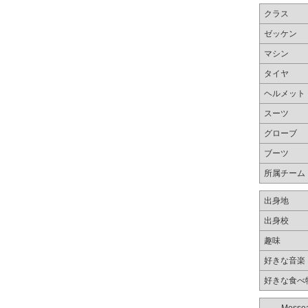
クラス
ゼッケン
マシン
タイヤ
ヘルメット
スーツ
グローブ
ブーツ
所属チーム
出身地
出身校
趣味
好きな音楽
好きな食べ