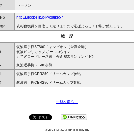
物
ラーメン
SNS
http://r.goope.jp/o-kyosuke57
age
表彰台獲得を目指して走りますので応援よろしくお願い致します。
戦 歴
筑波選手権ST600チャンピオン（全戦全勝）
6
筑波ピレリカップ ポールtoウイン
もてぎロードレース選手権ST600ランキング4位
5
筑波選手権ST600参戦
4
筑波選手権CBR250ドリームカップ参戦
3
筑波選手権CBR250ドリームカップ参戦
一覧へ戻る →
© 2026 MFJ. All rights reserved.