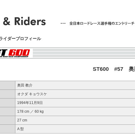
7 ライダープロフィール
ST600 #57 
奥田 教介
オクダ キョウスケ
1994年11月9日
178 cm ／ 60 kg
27 cm
A 型