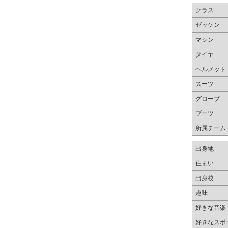
クラス
ゼッケン
マシン
タイヤ
ヘルメット
スーツ
グローブ
ブーツ
所属チーム
出身地
住まい
出身校
趣味
好きな音楽
好きなスポ