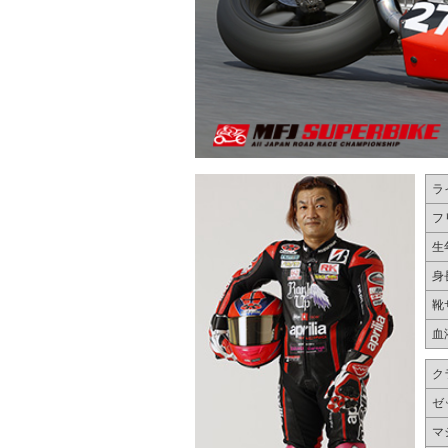
ラ
フ
生
身
靴
血
ク
ゼ
マ