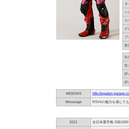
タ
ヘ
ス
グ
ブ
所
出
住
好
好
WEB/SNS
http://eguken-garage.c
Messeage
RSV4の魅力を感じて
2021
全日本選手権 JSB100