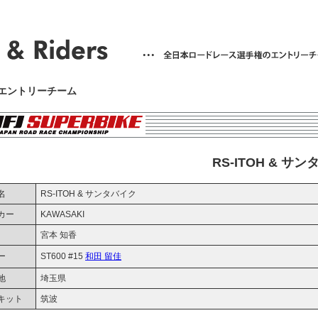
7 エントリーチーム
RS-ITOH & サ
名
RS-ITOH & サンタバイク
カー
KAWASAKI
宮本 知香
ー
ST600 #15
和田 留佳
地
埼玉県
キット
筑波