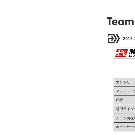
201
エントリー
マシンメー
代表
起用ライダ
チーム所在
ホームサー