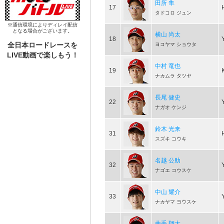
田所 隼
17
タドコロ ジュン
※通信環境によりディレイ配信
となる場合がございます。
横山 尚太
18
全日本ロードレースを
ヨコヤマ ショウタ
LIVE動画で楽しもう！
中村 竜也
19
ナカムラ タツヤ
長尾 健史
22
ナガオ ケンジ
鈴木 光来
31
スズキ コウキ
名越 公助
32
ナゴエ コウスケ
中山 耀介
33
ナカヤマ ヨウスケ
井手 翔太