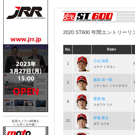
2020 ST600 年間エントリーリス
No.
Rider
小山 知良
1
コヤマ トモヨシ
南本 宗一郎
2
ミナミモト ソウイチロウ
菅原 陸
9
スガワラ リク
伊達 悠太
11
監視カメラ+α映像を
ダテ ユウタ
いち早く生中継！