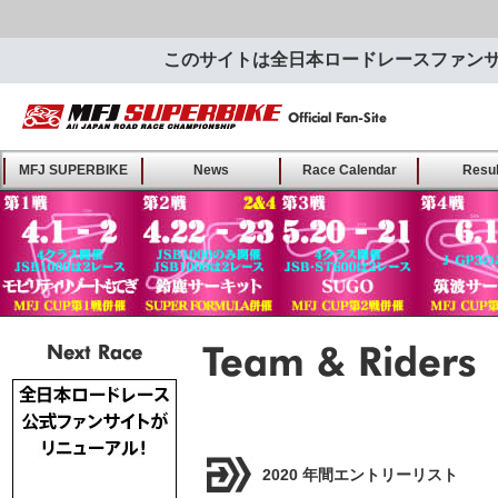
このサイトは全日本ロードレースファン
MFJ SUPERBIKE ALL
MFJ SUPERBIKE
News
Race Calendar
Resul
JAPAN ROAD RACE
CHAMPIONSHIP - Offical
Fan-Site
Next Race
Team & Riders･･
及び選手紹介
2020 年間エントリーリスト