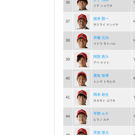
36
イテ ショウタ
桜井 賢一
37
サクライ ケンイチ
伊藤 元治
38
イトウ モトハル
阿部 恵斗
39
アベ ケイト
豊島 智博
40
トシマ トモヒロ
岡本 裕生
41
オカモト ユウキ
平野 ルナ
44
ヒラノ ルナ
芳賀 瑛大