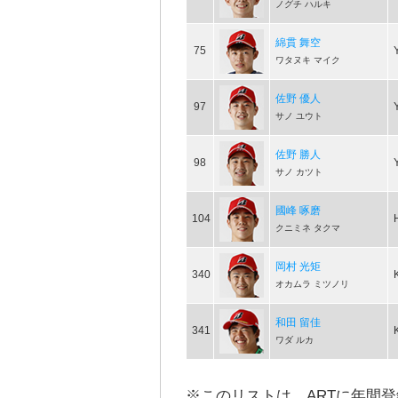
ノグチ ハルキ
綿貫 舞空
75
ワタヌキ マイク
佐野 優人
97
サノ ユウト
佐野 勝人
98
サノ カツト
國峰 啄磨
104
クニミネ タクマ
岡村 光矩
340
オカムラ ミツノリ
和田 留佳
341
ワダ ルカ
※このリストは、ARTに年間