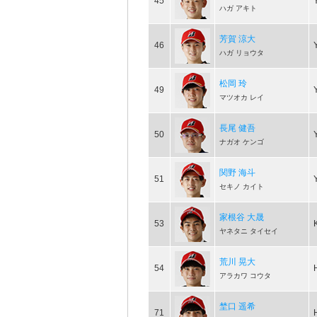
45
ハガ アキト
芳賀 涼大
46
ハガ リョウタ
松岡 玲
49
マツオカ レイ
長尾 健吾
50
ナガオ ケンゴ
関野 海斗
51
セキノ カイト
家根谷 大晟
53
ヤネタニ タイセイ
荒川 晃大
54
アラカワ コウタ
埜口 遥希
71