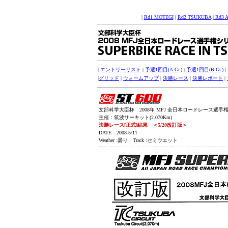
|
Rd1 MOTEGI
|
Rd2 TSUKUBA
|
Rd3 
|
エントリーリスト
|
予選1回目(A-Gr.)
|
予選1回目(B-Gr.)
|
|
グリッド
|
ウォームアップ
|
決勝レース
|
決勝レポート
|
文部科学大臣杯 2008年 MFJ 全日本ロードレース選手権シリー
主催：筑波サーキット(2.070Km)
決勝レース[正式]結果 ＜5/20改訂版＞
DATE：2008-5/11
Weather :曇り Track :セミウエット