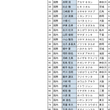
16
国際
赤間 清
アカマ キヨシ
神奈川
4
18
国際
比企 徹
ヒキ トオル
茨城
1
19
国際
江崎屋 学
エサキヤ マナブ
広島
4
20
国際
三好 菜摘
ミヨシ ナツミ
静岡
1
21
国際
小畑 仁
コバタ ヒトシ
大阪
4
24
国際
伊東 忠孝
イトウ タダタカ
宮城
3
26
国内
谷川 壮洋
タニガワ タケヒロ
栃木
4
34
国内
山田 俊樹
ヤマダ トシキ
千葉
1
37
国際
小山 隆浩
コヤマ タカヒロ
埼玉
3
38
国内
法月 多嘉夫
ノリツキ タカオ
静岡
4
40
国際
畑中 要
ハタナカ ヨウ
宮城
3
43
国内
増田 顕也
マスダ アキナリ
滋賀
4
44
国内
貝崎 主典
カイザキ ヤスノリ
大阪
2
45
国内
長島 哲太
ナガシマ テツタ
神奈川
1
48
国際
根市 拓歩
ネイチ タクホ
神奈川
2
49
国内
坪川 浩明
ツボカワ ヒロアキ
神奈川
3
51
国際
藤井 謙汰
フジイ ケンタ
三重
1
52
国内
川村 明
カワムラ アキラ
大阪
2
56
国内
伊藤 淳
イトウ ジュン
宮城
2
66
国内
稻垣 徹
イナガキ トオル
三重
3
68
国内
小原 覚
オバラ サトル
秋田
4
71
国内
林 達也
ハヤシ タツヤ
東京
3
74
国内
斉藤 幸大
サイトウ コウダイ
東京
1
80
国内
玉井 信介
タマイ シンスケ
東京
4