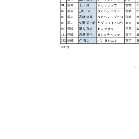
81
国内
十川 翔
トガワ ショウ
宮城
1
82
国内
_橋 一市
タカハシ カズシ
宮城
3
83
国内
高橋 信博
タカハシ ノブヒロ
宮城
3
84
国内
矢田 栄一朗
ヤダ エイイチロウ
東京
4
95
国際
瀬古 直樹
セコ ナオキ
三重
3
151
国際
吉道 竜也
ヨシミチ タツヤ
東京
3
392
国際
伴 善之
バン ヨシユキ
東京
3
※39台
(C)