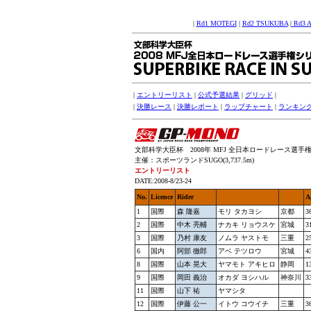
|
Rd1 MOTEGI
|
Rd2 TSUKUBA
|
Rd3 
|
エントリーリスト
|
公式予選結果
|
グリッド
|
|
決勝レース
|
決勝レポート
|
ラップチャート
|
ランキン
文部科学大臣杯 2008年 MFJ 全日本ロードレース選手権シリー
主催：スポーツランドSUGO(3,737.5m)
エントリーリスト
DATE:2008-8/23-24
No.
Licence
Rider
A
1
国際
森 隆嘉
モリ タカヨシ
京都
3
2
国際
中木 亮輔
ナカキ リョウスケ
宮城
3
3
国際
乃村 康友
ノムラ ヤストモ
三重
2
6
国内
阿部 徹郎
アベ テツロウ
宮城
4
8
国際
山本 晃大
ヤマモト アキヒロ
静岡
1
9
国際
岡田 義治
オカダ ヨシハル
神奈川
3
11
国際
山下 祐
ヤマシタ
12
国際
伊藤 公一
イトウ コウイチ
三重
3