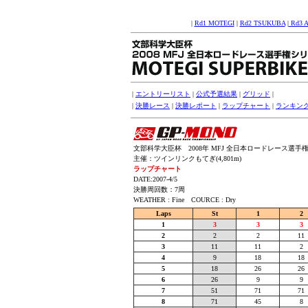
|
Rd1 MOTEGI
|
Rd2 TSUKUBA
|
Rd3 
|
エントリーリスト
|
公式予選結果
|
グリッド
|
|
決勝レース
|
決勝レポート
|
ラップチャート
|
ランキン
文部科学大臣杯 2008年 MFJ 全日本ロードレース選手権シリ
主催：ツインリンクもてぎ(4,801m)
ラップチャート
DATE:2007-4/5
決勝周回数：7周
WEATHER : Fine COURCE : Dry
Laps
St
1
2
1
3
3
3
2
2
2
11
3
11
11
2
4
9
18
18
5
18
26
26
6
26
9
9
7
51
71
71
8
71
45
8