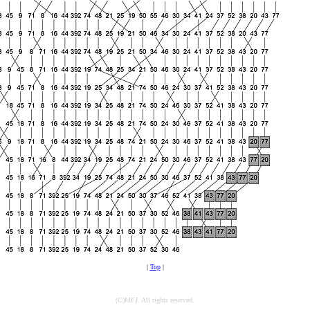
|
Top
|
(C)MFJ. All rights reserved.