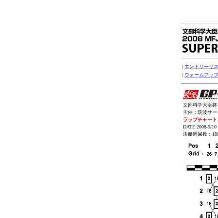
|
エントリーリ
|
ウォームアッ
文部科学大臣杯 2
主催：筑波サーキッ
ラップチャート
DATE:2008-5/10
決勝周回数：18