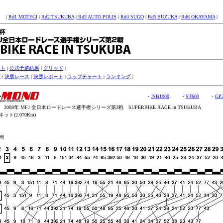
|
Rd1 MOTEGI
|
Rd2 TSUKUBA
|
Rd3 AUTO POLIS
|
Rd4 SUGO
|
Rd5 SUZUKA
|
Rd6 OKAYAMA
|
スト
|
公式予選結果
|
グリッド
|
プ
|
決勝レース
|
決勝レポート
|
ラップチャート
|
ランキング
|
・
JSB1000
・
ST600
・
GP
008年 MFJ 全日本ロードレース選手権シリーズ第2戦 SUPERBIKE RACE in TSUKUBA
ト(2.070Km)
周