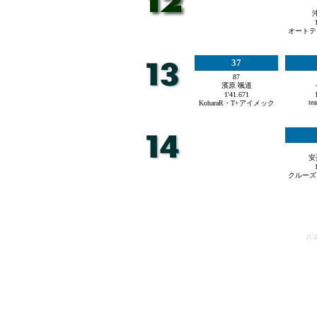
オートテ
37
87
濱原 颯道
1'41.671
te
KoharaR・T+アイメック
安
クルーズ
(C)