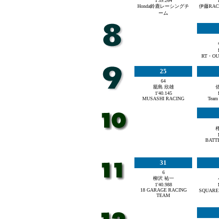
1'39.264
Honda鈴鹿レーシングチ
伊藤RAC
ーム
RT・OU
25
64
籠島 欣雄
1'40.145
MUSASHI RACING
Team
BATT
31
6
柳沢 祐一
1'40.988
18 GARAGE RACING
SQUA
TEAM