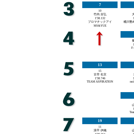
7
10
竹内 吉弘
1'38.132
プロマチックアイ
桶川塾&
MS&YUE
F
13
15
古市 右京
1'38.746
TEAM ASPIRATION
rac
Te
19
11
浪平 伊織