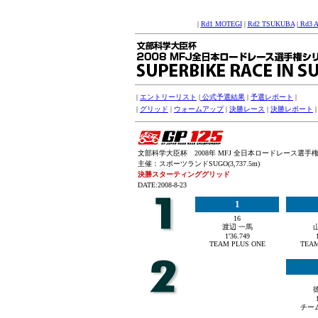
|
Rd1 MOTEGI
|
Rd2 TSUKUBA
|
Rd3 
|
エントリーリスト
|
公式予選結果
|
予選レポート
|
|
グリッド
|
ウォームアップ
|
決勝レース
|
決勝レポート
文部科学大臣杯 2008年 MFJ 全日本ロードレース選手権シリー
主催：スポーツランドSUGO(3,737.5m)
決勝スターティンググリッド
DATE:2008-8-23
1
16
渡辺 一馬
1'36.749
TEAM PLUS ONE
TEAM
チー