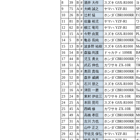
8
39
B
#
酒井 大作
スズキ GSX-R1000
ヨ
9
75
A
#
大崎 誠之
ヤマハ YZF-R1
S
10
26
B
#
辻村 猛
ホンダ CBR1000RR
F.
11
81
B
#
佐藤 裕児
ヤマハ YZF-R1
ワ
12
62
B
#
横江 竜司
ヤマハ YZF-R1
R
13
15
A
#
今野 由寛
スズキ GSX-R1000
P
14
5
B
#
亀谷 長純
ホンダ CBR1000RR
T
15
13
B
#
波多野 祐樹
スズキ GSX-R1000
Mo
16
54
B
#
森脇 尚護
ドゥカティ 1098R
B
17
44
B
児玉 勇太
ホンダ CBR1000RR
ウ
18
51
A
武石 伸也
カワサキ ZX-10R
T
19
18
B
#
奥田 貴哉
ホンダ CBR1000RR
チ
20
52
B
森井 威綱
ホンダ CBR1000RR
H
21
57
A
石川 朋之
スズキ GSX-R1000
Te
22
16
A
#
津田 一磨
ホンダ CBR1000RR
T
23
24
B
東村 伊佐三
カワサキ ZX-10R
R
24
25
A
本田 晃司
スズキ GSX-R1000
T
25
45
A
西嶋 修
カワサキ ZX-10R
B
26
49
A
高橋 孝臣
ホンダ CBR1000RR
M
27
31
A
古川 力也
ホンダ CBR1000RR
H
28
22
B
山中 正之
ホンダ CBR1000RR
ホ
29
42
A
宇佐見 保弘
ヤマハ YZF-R1
チ