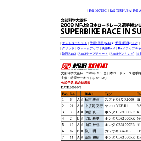
|
Rd1 MOTEGI
|
Rd2 TSUKUBA
|
Rd3 
|
エントリーリスト
|
予選1回目(A-Gr.)
|
予選1回目(B-Gr.)
|
|
グリッド
|
ウォームアップ
|
決勝Race1
|
Race1ラップチ
|
決勝Race2
|
Race2ラップチャート
|
Race2ランキング
|
決
文部科学大臣杯 2008年 MFJ 全日本ロードレース選手権シリー
主催：鈴鹿サーキット(5.821Km)
公式予選 総合結果表
DATE:2008-9/6
Pos.
No.
Rider
Type
Te
1
64
A
#
秋吉 耕佑
スズキ GSX-R1000
ヨ
2
21
A
#
中須賀 克行
ヤマハ YZF-R1
Y
3
33
A
#
伊藤 真一
ホンダ CBR1000RR
KE
4
2
B
#
安田 毅史
ホンダ CBR1000RR
急
5
19
A
#
山口 辰也
ホンダ CBR1000RR
モ
6
87
B
#
柳川 明
カワサキ ZX-10R
T
7
11
A
#
徳留 和樹
ホンダ CBR1000RR
D