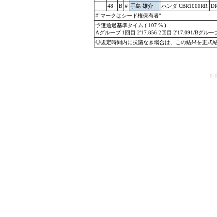
48
B
#
手島 雄介
ホンダ CBR1000RR
D
#"マークはシード権保有者"
予選通過基準タイム ( 107 % )
Aグループ 1回目 2'17.856 2回目 2'17.091/Bグループ 
◎規定時間内に抗議なき場合は、この結果を正式
(C)