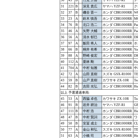
30
43
B
竹見 升吾
ヤマハ YZF-R1
チ
31
221
B
深見 貴広
ヤマハ YZF-R1
ク
32
37
B
磯谷 晋一
ホンダ CBR1000RR
W
33
23
A
鈴木 慎吾
ホンダ CBR1000RR
M
34
76
B
北口 浩二
ホンダ CBR1000RR
Pa
35
46
A
矢野 大輔
ホンダ CBR1000RR
Pa
36
56
A
清水 郁巳
ホンダ CBR1000RR
D
37
97
A
飯田 将人
ホンダ CBR1000RR
ホ
38
66
B
桐井 有希
ホンダ CBR1000RR
Y
39
88
A
野崎 俊宏
ホンダ CBR1000RR
D
40
112
A
栗林 剛
ホンダ CBR1000RR
H
41
704
A
中村 知雅
ホンダ CBR1000RR
中
42
72
A
山田 直樹
スズキ GSX-R1000
T
43
59
B
山戸 直樹
カワサキ ZX-10R
Te
44
82
B
吉田 光弘
ホンダ CBR1000RR
H
以上 予選通過車両:
45
53
A
西脇 卓也
カワサキ ZX-10R
T
46
91
B
岩井 耕治
ヤマハ YZF-R1
G
47
111
B
中村 浩
ホンダ CBR1000RR
H
48
47
B
中村 賢詞
ホンダ CBR1000RR
ワ
49
50
B
安冨 成士
ホンダ CBR1000RR
CL
50
77
A
金山 和弘
スズキ GSX-R1000
T
51
63
A
小橋 司
ホンダ CBR1000RR
H