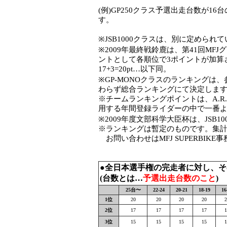
(例)GP250クラス予選出走台数が1
す。
※JSB1000クラスは、別に定められて
※2009年最終戦鈴鹿
は、第41回MF
ントとして各順位で3ポイントが加算され
17+3=20pt…以下同。
※GP-MONOクラスのランキングは
わらず総合ランキングにて決定しま
※チームランキングポイントは、A.R
用する年間登録ライダーの中で一番
※2009年度文部科学大臣杯は、JSB
※ランキングは暫定のものです。集計はM
お問い合わせはMFJ SUPERBIKE
●全日本選手権の完走者に対し、
(台数とは…
予選出走台数のこと
)
25台〜
22-24
20-21
18-19
16
1位
20
20
20
20
2
2位
17
17
17
17
1
3位
15
15
15
15
1