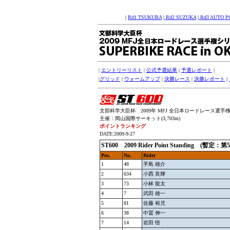
|
Rd1 TSUKUBA
|
Rd2 SUZUKA
|
Rd3 AUTO P
|
エントリーリスト
|
公式予選結果
|
予選レポート
|
|
グリッド
|
ウォームアップ
|
決勝レース
|
決勝レポート
|
文部科学大臣杯 2009年 MFJ 全日本ロードレース選手権
主催：岡山国際サーキット(3,703m)
ポイントランキング
DATE:2009-9-27
ST600 2009 Rider Point Standing (
Pos.
No.
Rider
1
48
手島 雄介
2
634
小西 良輝
3
73
小林 龍太
4
7
武田 雄一
5
81
佐藤 裕児
6
38
中冨 伸一
7
14
岩田 悟