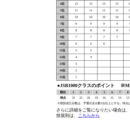
4位
13
13
13
13
1
5位
11
11
11
11
1
6位
10
10
10
10
1
7位
9
9
9
9
8位
8
8
8
8
9位
7
7
7
7
10位
6
6
6
11位
5
5
12位
4
4
13位
3
14位
2
15位
1
●JSB1000クラスのポイント ※
順位
1
2
3
4
5
6
7
8
得点
25
22
20
18
16
15
14
13
※競技成立台数は、予選出走台数2台以上とする。得点
さらに詳細をご覧になりたい場合は、
技規則は、
こちらから