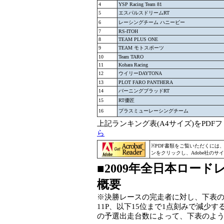
4
YSP Racing Team 81
5
エスパルスドリームRT
6
レーシングチーム ハニービー
7
RS-ITOH
8
TEAM PLUS ONE
9
TEAM モトスポーツ
10
Team TARO
11
Kohara Racing
12
ウイリーDAYTONA
13
PLOT FARO PANTHERA
14
バーニングブラッドRT
15
RT優匠
16
プラスミューレーシングチーム
上記ランキング表(A4サイズ)をPD
ら
※PDF書類をご覧いただくには
ンをクリックし、Adobe社の
■2009年全日本ロー
概要
※決勝レースの完走者に対し、下表のように
11P、以下15位まで1点刻みで減少
の予選出走台数によって、下表のよ