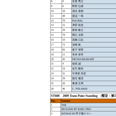
8
9
生形 秀之
9
6
野田 弘樹
10
16
清水 直樹
11
49
渡辺 一馬
12
70
Pere Riba
13
15
津田 拓也
14
20
新垣 敏之
15
76
関口 太郎
16
10
高橋 江紀
17
72
宮崎 敦
18
83
眞子 智実
19
11
寺本 幸司
20
45
DECHA KRAISART
21
4
稲垣 誠
22
19
佐竹 隆幸
23
31
中津原 尚宏
24
39
新庄 雅浩
25
26
東浦 正周
26
46
C. POLAMAI
ST600 2009 Team Point Standing (
Pos.
Entrant
1
TSR
2
MUSASHi RT HARC-PRO.
3
HiTMAN RC甲子園ヤマハ