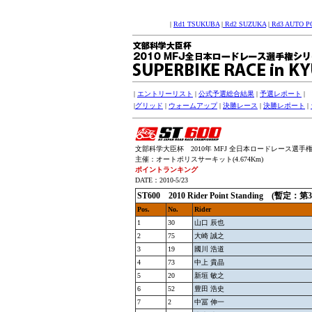
|
Rd1 TSUKUBA
|
Rd2 SUZUKA
|
Rd3 AUTO P
|
エントリーリスト
|
公式予選総合結果
|
予選レポート
|
|
グリッド
|
ウォームアップ
|
決勝レース
|
決勝レポート
|
文部科学大臣杯 2010年 MFJ 全日本ロードレース選手権シリー
主催：オートポリスサーキット(4.674Km)
ポイントランキング
DATE：2010-5/23
ST600
2010 Rider Point Standing (
Pos.
No.
Rider
1
30
山口 辰也
2
75
大崎 誠之
3
19
國川 浩道
4
73
中上 貴晶
5
20
新垣 敏之
6
52
豊田 浩史
7
2
中冨 伸一