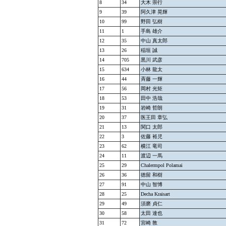
8
34
大木 崇行
9
39
阿久津 晃輝
10
99
野田 弘樹
11
1
手島 雄介
12
35
中山 真太郎
13
26
稲垣 誠
14
705
黒川 武彦
15
634
小林 龍太
16
44
斉藤 一輝
17
56
岡村 光矩
18
53
田中 浩哉
19
31
岩崎 哲朗
20
37
医王田 章弘
21
13
関口 太郎
22
3
佐藤 裕児
23
62
横江 竜司
24
11
渡辺 一馬
25
29
Chalermpol Polamai
26
36
徳留 和樹
27
91
中山 智博
28
25
Decha Kraisart
29
49
須磨 貞仁
30
58
太田 達也
31
72
宮崎 敦