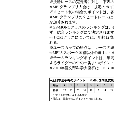
※決勝レースの完走者に対し、下表
※MFJグランプリ大会は、規定のポ
※２ヒート制の場合のポイントは、
※MFJグランプリの２ヒートレース
が加算されます。
※GP-MONOクラスのランキングは
ず、総合ランキングにて決定されま
※ J-GP3クラスについては、年齢1
れる。
※ユースカップの得点は、レースの
※MFJのスポーツ国籍以外の選手に
※チームランキングポイントは、年
するライダーの中の一番よいポイン
※2010年度文部科学大臣杯は、JSB
●全日本選手権のポイント ※MFJ国内競技規則
順位
1
2
3
4
5
6
7
8
得点
25
22
20
18
16
15
14
13
・予選出走台数1台以下は不成立。
・得点は、完走者のみポイントが与えられる。