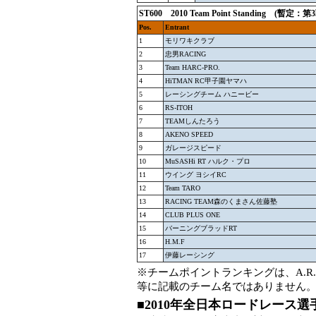
ST600
2010 Team Point Standing (
Pos.
Entrant
1
モリワキクラブ
2
忠男RACING
3
Team HARC-PRO.
4
HiTMAN RC甲子園ヤマハ
5
レーシングチーム ハニービー
6
RS-ITOH
7
TEAMしんたろう
8
AKENO SPEED
9
ガレージスピード
10
MuSASHi RT ハルク・プロ
11
ウイング ヨシイRC
12
Team TARO
13
RACING TEAM森のくまさん佐藤塾
14
CLUB PLUS ONE
15
バーニングブラッドRT
16
H.M.F
17
伊藤レーシング
※チームポイントランキングは、A.R.
等に記載のチーム名ではありません
■2010年全日本ロードレース