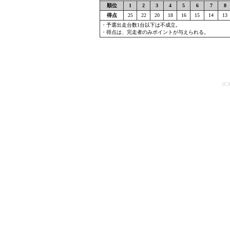
順位
1
2
3
4
5
6
7
8
得点
25
22
20
18
16
15
14
13
・予選出走台数1台以下は不成立。
・得点は、完走者のみポイントが与えられる。
(C)