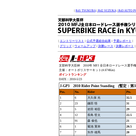
|
Rd1 TSUKUBA
|
Rd2 SUZUKA
|
Rd3 AUTO P
|
エントリーリスト
|
公式予選総合結果
|
予選レポート
|
|
グリッド
|
ウォームアップ
|
決勝レース
|
決勝レポート
文部科学大臣杯 2010年 MFJ 全日本ロードレース選手権シリー
主催：オートポリスサーキット(4.674Km)
ポイントランキング
DATE：2010-5/23
J-GP3
2010 Rider Point Standing (
Pos.
No.
Rider
Pts.
1
6
大久保 光
32.5
2
23
鎌田 悟
31
3
5
岩田 裕臣
29
4
12
長島 哲太
22.5
5
91
森 俊也
21
6
1
菊池 寛幸
20.5
7
7
矢作 雄馬
20