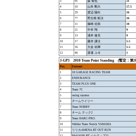
3
91
森 俊也
21
4
10
山本 剛大
17.5
5
29
渡辺 陽向
16
6
77
野左根 航汰
16
7
11
篠崎 佐助
10
8
21
中本 翔
9
9
13
浦本 修充
9
10
17
藤井 謙汰
5.5
11
16
大金 佑輝
1.5
12
46
渡邊 ユヰ
1
J-GP3
2010 Team Point Standing (
Pos.
Entrant
1
18 GARAGE RACING TEAM
2
ENDURANCE
3
TEAM PLUS ONE
4
Team 7C
5
racing sayama
6
チームウイリー
7
Team NOBBY
8
チーム テック2
9
Team HARC-PRO.
10
Webike Team Norick YAMAHA
11
リリカAMENA.RT OUT RUN
12
MuSASHi RT ハルク・プロ