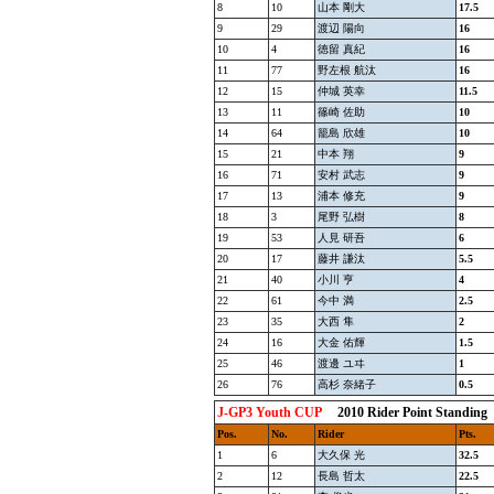
8
10
山本 剛大
17.5
9
29
渡辺 陽向
16
10
4
徳留 真紀
16
11
77
野左根 航汰
16
12
15
仲城 英幸
11.5
13
11
篠崎 佐助
10
14
64
籠島 欣雄
10
15
21
中本 翔
9
16
71
安村 武志
9
17
13
浦本 修充
9
18
3
尾野 弘樹
8
19
53
人見 研吾
6
20
17
藤井 謙汰
5.5
21
40
小川 亨
4
22
61
今中 満
2.5
23
35
大西 隼
2
24
16
大金 佑輝
1.5
25
46
渡邊 ユヰ
1
26
76
高杉 奈緒子
0.5
J-GP3 Youth CUP
2010 Rider Point St
Pos.
No.
Rider
Pts.
1
6
大久保 光
32.5
2
12
長島 哲太
22.5