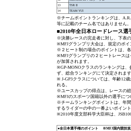
13
TSR II
14
TEAM YUI
※チームポイントランキングは、A.R.
等に記載のチーム名ではありません
■2010年全日本ロードレース
※決勝レースの完走者に対し、下表
※MFJグランプリ大会は、規定のポ
※２ヒート制の場合のポイントは、
※MFJグランプリの２ヒートレース
が加算されます。
※GP-MONOクラスのランキングは
ず、総合ランキングにて決定されま
※ J-GP3クラスについては、年齢1
れる。
※ユースカップの得点は、レースの
※MFJのスポーツ国籍以外の選手に
※チームランキングポイントは、年
するライダーの中の一番よいポイン
※2010年度文部科学大臣杯は、JSB
●全日本選手権のポイント ※MFJ国内競技規則