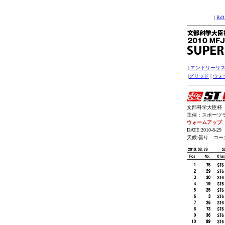
|
Rd
|
エントリーリ
|
グリッド
|
ウォ
文部科学大臣杯 20
主催：スポーツランド
ウォームアップ
DATE:2010-8-29
天候:曇り コー