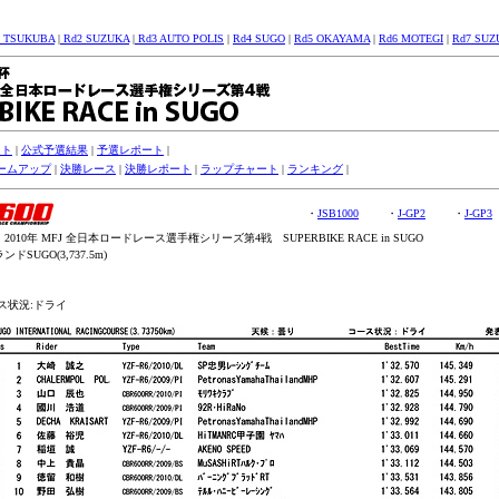
1 TSUKUBA
|
Rd2 SUZUKA
|
Rd3 AUTO POLIS
|
Rd4 SUGO
|
Rd5 OKAYAMA
|
Rd6 MOTEGI
|
Rd7 SUZ
スト
|
公式予選結果
|
予選レポート
|
ームアップ
|
決勝レース
|
決勝レポート
|
ラップチャート
|
ランキング
|
・
JSB1000
・
J-GP2
・
J-GP3
10年 MFJ 全日本ロードレース選手権シリーズ第4戦 SUPERBIKE RACE in SUGO
SUGO(3,737.5m)
ス状況:ドライ