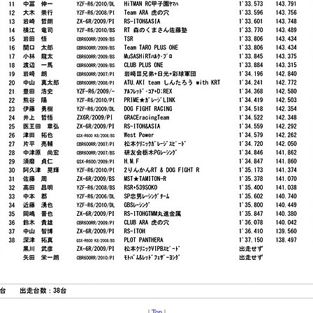
|
Top
|