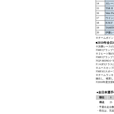
14
ガレー
15
TSR II
16
West Po
17
ウイン
18
H.M.F
19
TAMIT
20
伊藤レ
※チームポイン
■2010年
※決勝レースの
※MFJグラン
※２ヒート制の
※MFJグラン
※GP-MON
※ J-GP3ク
※ユースカップ
※MFJのスポ
※チームランキ
抽出し、積算し
※2010年度文
●全日本選手
順位
1
得点
25
・予選出走台数
・得点は、完