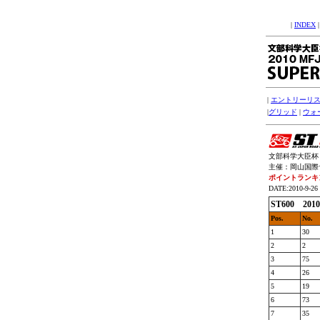
|
INDEX
|
エントリーリ
|
グリッド
|
ウォ
文部科学大臣杯 
主催：岡山国際サー
ポイントランキ
DATE:2010-9-26
ST600 201
Pos.
No.
1
30
2
2
3
75
4
26
5
19
6
73
7
35