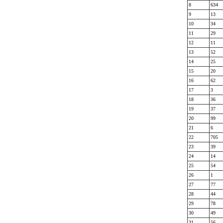
8
634
9
13
10
34
11
29
12
11
13
52
14
25
15
20
16
62
17
3
18
36
19
37
20
99
21
6
22
705
23
39
24
14
25
54
26
1
27
77
28
44
29
78
30
49
31
56