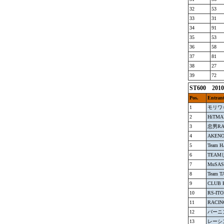
32
53
33
31
34
91
35
53
36
58
37
81
38
27
39
72
ST600 20
Pos.
Entran
1
モリワ
2
HiTM
3
忠男RA
4
AKENO
5
Team 
6
TEA
7
MuSA
8
Team 
9
CLUB 
10
RS-IT
11
RACI
12
バーニ
13
レーシ