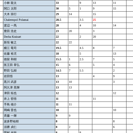
小林 龍太
33
9
13
11
関口 太郎
30
5
1
9
15
大木 崇行
29
14
15
Chalermpol Polamai
28.5
3.5
25
渡辺 一馬
28
4
10
14
豊田 浩史
23
20
3
Decha Kraisart
22
2
20
新垣 敏之
22
22
横江 竜司
19.5
4.5
8
7
佐藤 裕児
18
5
13
徳留 和樹
15.5
1
2.5
7
5
医王田 章弘
15
6
5
4
野田 弘樹
14.5
7
5.5
2
岩田悟
13
4
9
黒川 武彦
13
10
3
阿久津 晃輝
13
13
津田 拓也
12
12
井上 哲悟
11
11
手島 雄介
11
11
岡嶋 晋也
10
10
斉藤 一輝
9
9
波多野祐樹
8
8
須磨 貞仁
8
2
6
岡村 光矩
8
8