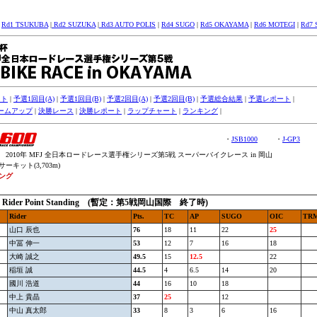
|
Rd1 TSUKUBA
|
Rd2 SUZUKA
|
Rd3 AUTO POLIS
|
Rd4 SUGO
|
Rd5 OKAYAMA
|
Rd6 MOTEGI
|
Rd7
スト
|
予選1回目(A)
|
予選1回目(B)
|
予選2回目(A)
|
予選2回目(B)
|
予選総合結果
|
予選レポート
|
ームアップ
|
決勝レース
|
決勝レポート
|
ラップチャート
|
ランキング
|
・
JSB1000
・
J-GP3
2010年 MFJ 全日本ロードレース選手権シリーズ第5戦 スーパーバイクレース in 岡山
キット(3,703m)
ング
0 Rider Point Standing (暫定：第5戦岡山国際 終了時)
Rider
Pts.
TC
AP
SUGO
OIC
TR
山口 辰也
76
18
11
22
25
中冨 伸一
53
12
7
16
18
大崎 誠之
49.5
15
12.5
22
稲垣 誠
44.5
4
6.5
14
20
國川 浩道
44
16
10
18
中上 貴晶
37
25
12
中山 真太郎
33
8
3
6
16