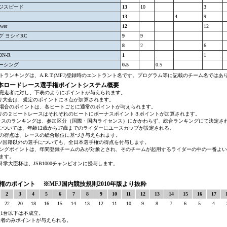
ジスピード
13
10
3
13
4
9
wer
12
12
グ ヨシイRC
9
9
8
2
6
ON-R
1
1
ーシング
0.5
0.5
トランキングは、A.R.T.(MFJ)登録時のエントラント名です。プログラム等に記載のチーム名ではあ
全日本ロードレース選手権ポイントシステム概要
完走者に対し、下表のようにポイントが与えられます。
プリ大会は、規定のポイントに３点が加算されます。
場合のポイントは、各ヒートごとに通常のポイントが与えられます。
プリの２ヒートレースはそれぞれのヒートにボーナスポイント３ポイントが加算されます。
Oクラスのランキングは、参加区分（国際・国内ライセンス）にかかわらず、総合ランキングにて決定さ
ラスについては、年齢12歳から17歳までのライダーにユースカップが設定される。
の得点は、レースの総合順位に基づき与えられます。
ーツ国籍以外の選手についても、全日本選手権の得点を付与します。
ングポイントは、年間登録チームのみが対象とされ、そのチームが起用するライダーの中の一番よい
ます。
部科学大臣杯は、JSB1000チャンピオンに授与します。
権のポイント ※MFJ国内競技規則2010年版より抜粋
2
3
4
5
6
7
8
9
10
11
12
13
14
15
16
17
22
20
18
16
15
14
13
12
11
10
9
8
7
6
5
4
1台以下は不成立。
走者のみポイントが与えられる。