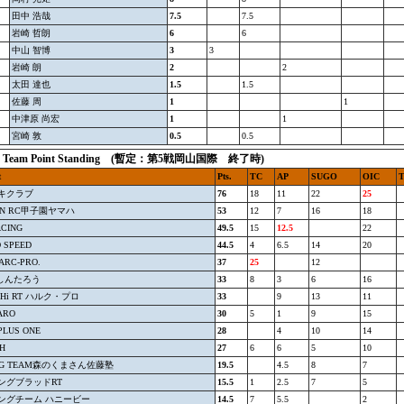
田中 浩哉
7.5
7.5
岩崎 哲朗
6
6
中山 智博
3
3
岩崎 朗
2
2
太田 達也
1.5
1.5
佐藤 周
1
1
中津原 尚宏
1
1
宮崎 敦
0.5
0.5
10 Team Point Standing (暫定：第5戦岡山国際 終了時)
t
Pts.
TC
AP
SUGO
OIC
キクラブ
76
18
11
22
25
AN RC甲子園ヤマハ
53
12
7
16
18
CING
49.5
15
12.5
22
 SPEED
44.5
4
6.5
14
20
HARC-PRO.
37
25
12
Mしんたろう
33
8
3
6
16
SHi RT ハルク・プロ
33
9
13
11
TARO
30
5
1
9
15
PLUS ONE
28
4
10
14
OH
27
6
6
5
10
NG TEAM森のくまさん佐藤塾
19.5
4.5
8
7
ングブラッドRT
15.5
1
2.5
7
5
ングチーム ハニービー
14.5
7
5.5
2