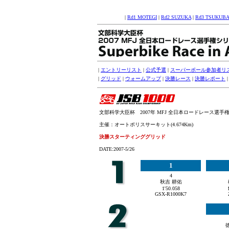
|
Rd1 MOTEGI
|
Rd2 SUZUKA
|
Rd3 TSUKUBA
|
エントリーリスト
|
公式予選
|
スーパーポール参加者リ
|
グリッド
|
ウォームアップ
|
決勝レース
|
決勝レポート
文部科学大臣杯 2007年 MFJ 全日本ロードレース選手権シリ
主催：オートポリスサーキット(4.674Km)
決勝スターティンググリッド
DATE:2007-5/26
1
4
秋吉 耕佑
1'50.058
GSX-R1000K7