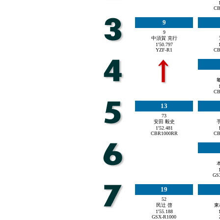
CB
9
9
中須賀 克行
1'50.797
YZF-R1
CB
CB
13
73
安田 毅史
1'52.481
CBR1000RR
CB
GS
19
52
民辻 啓
東
1'55.188
GSX-R1000