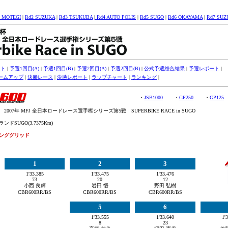
1 MOTEGI
|
Rd2 SUZUKA
|
Rd3 TSUKUBA
|
Rd4 AUTO POLIS
|
Rd5 SUGO
|
Rd6 OKAYAMA
|
Rd7 SUZ
スト
|
予選1回目(A)
|
予選1回目(B)
|
予選2回目(A)
|
予選2回目(B)
|
公式予選総合結果
|
予選レポート
|
ームアップ
|
決勝レース
|
決勝レポート
|
ラップチャート
|
ランキング
|
・
JSB1000
・
GP250
・
GP125
007年 MFJ 全日本ロードレース選手権シリーズ第5戦 SUPERBIKE RACE in SUGO
ドSUGO(3.7375Km)
ンググリッド
1
2
3
1'33.385
1'33.475
1'33.476
73
20
12
小西 良輝
岩田 悟
野田 弘樹
CBR600RR/BS
CBR600RR/BS
CBR600RR/BS
5
6
1'33.555
1'33.640
1'
8
23