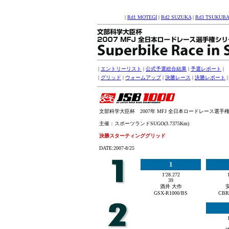
|
Rd1 MOTEGI
|
Rd2 SUZUKA
|
Rd3 TSUKUBA
|
エントリーリスト
|
公式予選総合結果
|
予選レポート
|
|
グリッド
|
ウォームアップ
|
決勝レース
|
決勝レポート
文部科学大臣杯 2007年 MFJ 全日本ロードレース選手権シリー
主催：スポーツランドSUGO(3.7375Km)
決勝スターティンググリッド
DATE:2007-8/25
1
1'28.272
39
酒井 大作
GSX-R1000/BS
CBR