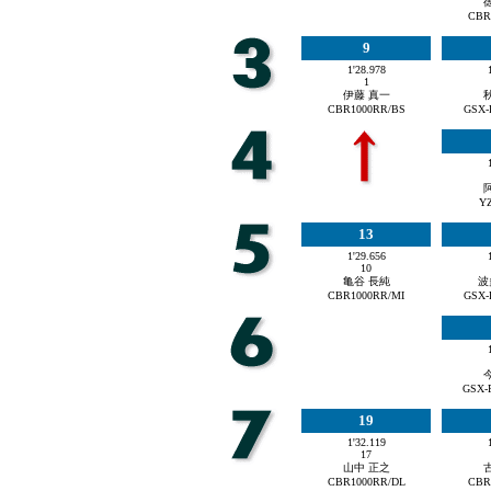
CBR
9
1'28.978
1
伊藤 真一
CBR1000RR/BS
GSX-
Y
13
1'29.656
10
亀谷 長純
波
CBR1000RR/MI
GSX-
GSX-
19
1'32.119
17
山中 正之
CBR1000RR/DL
CBR