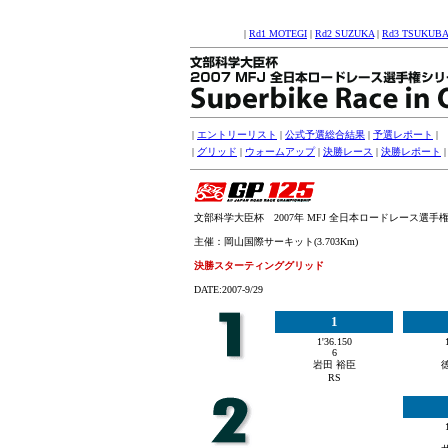
|
Rd1 MOTEGI
|
Rd2 SUZUKA
|
Rd3 TSUKUBA
|
エントリーリスト
|
公式予選総合結果
|
予選レポート
|
|
グリッド
|
ウォームアップ
|
決勝レース
|
決勝レポート
文部科学大臣杯 2007年 MFJ 全日本ロードレース選手権シリ
主催：岡山国際サーキット(3.703Km)
決勝スターティンググリッド
DATE:2007-9/29
1
1'36.150
6
岩田 裕臣
RS