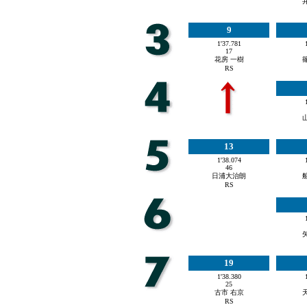
9
1'37.781
17
花房 一樹
RS
13
1'38.074
46
日浦大治朗
RS
19
1'38.380
25
古市 右京
RS