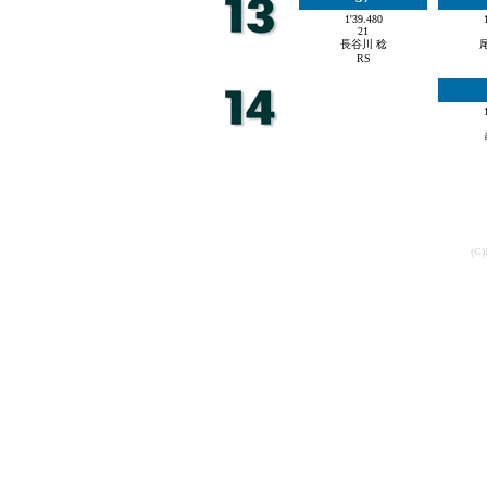
1'39.480
21
長谷川 稔
RS
(C)