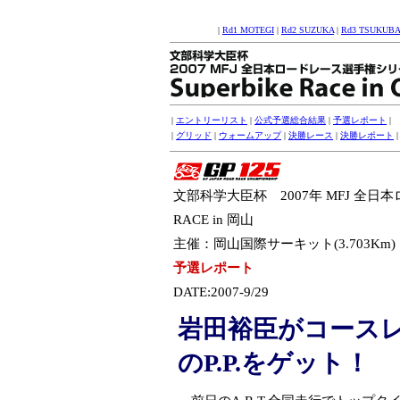
|
Rd1 MOTEGI
|
Rd2 SUZUKA
|
Rd3 TSUKUBA
|
エントリーリスト
|
公式予選総合結果
|
予選レポート
|
|
グリッド
|
ウォームアップ
|
決勝レース
|
決勝レポート
文部科学大臣杯 2007年 MFJ 全日
RACE in 岡山
主催：岡山国際サーキット(3.703Km)
予選レポート
DATE:2007-9/29
岩田裕臣がコース
のP.P.をゲット！