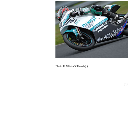
Photo:H.Wakita/Y.Harada(c)
(C)