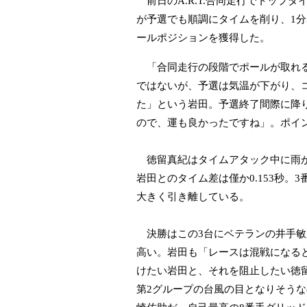
前日のA.R.T.合同走行でトップ
が予選でも順調にタイムを削り、1分3
ールポジションを獲得した。
「合同走行の段階でポールが取れる
ではないが、予選は気温が下がり、
た」という岩田。予選終了間際に降
ので、運も良かったですね」。ポイ
徳留真紀はタイムアタック中に雨が
岩田とのタイム差は僅か0.153秒。
大きく引き離している。
決勝はこの3台にベテランの井手敏
高い。岩田も「レースは混戦になる
けたい岩田と、それを阻止したい徳
第2グループの台風の目となりそうなのは