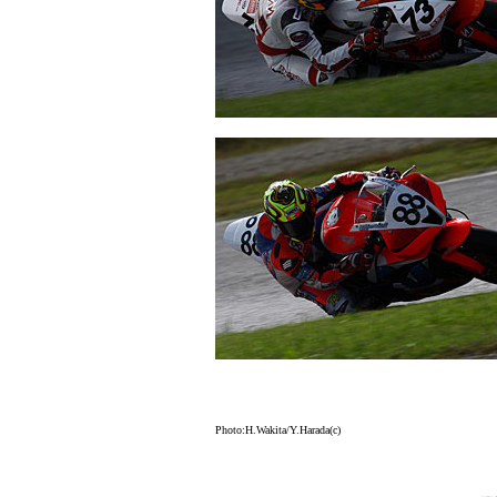
Photo:H.Wakita/Y.Harada(c)