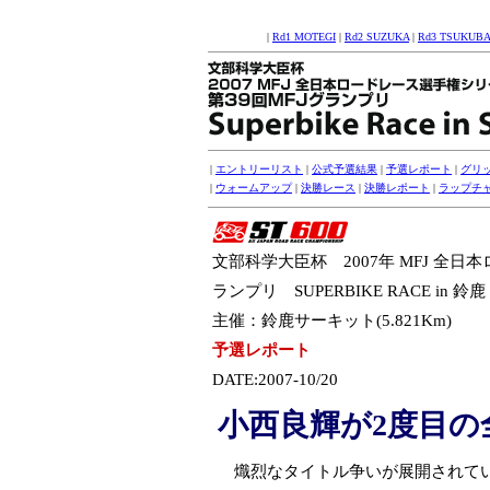
|
Rd1 MOTEGI
|
Rd2 SUZUKA
|
Rd3 TSUKUBA
|
エントリーリスト
|
公式予選結果
|
予選レポート
|
グリ
|
ウォームアップ
|
決勝レース
|
決勝レポート
|
ラップチ
文部科学大臣杯 2007年 MFJ 全
ランプリ SUPERBIKE RACE in 鈴鹿
主催：鈴鹿サーキット(5.821Km)
予選レポート
DATE:2007-10/20
小西良輝が2度目の
熾烈なタイトル争いが展開されている