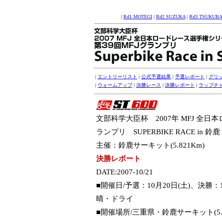
|
Rd1 MOTEGI
|
Rd2 SUZUKA
|
Rd3 TSUKUBA
|
エントリーリスト
|
公式予選結果
|
予選レポート
|
グリ
|
ウォームアップ
|
決勝レース
|
決勝レポート
|
ラップチ
文部科学大臣杯 2007年 MFJ 全
ランプリ SUPERBIKE RACE in 鈴鹿
主催：鈴鹿サーキット(5.821Km)
決勝レポート
DATE:2007-10/21
■開催日/予選：10月20日(土)、決勝
晴・ドライ
■開催場所/三重県・鈴鹿サーキット(5.82