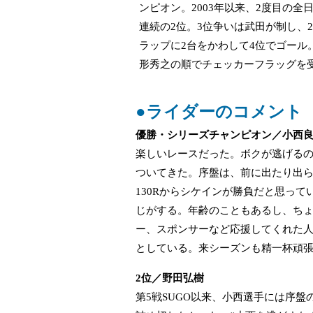
ンピオン。2003年以来、2度目の
連続の2位。3位争いは武田が制し、
ラップに2台をかわして4位でゴール
形秀之の順でチェッカーフラッグを
●ライダーのコメント
優勝・シリーズチャンピオン／小西
楽しいレースだった。ボクが逃げる
ついてきた。序盤は、前に出たり出
130Rからシケインが勝負だと思って
じがする。年齢のこともあるし、ち
ー、スポンサーなど応援してくれた
としている。来シーズンも精一杯頑
2位／野田弘樹
第5戦SUGO以来、小西選手には序