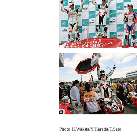
Photo:H.Wakita/Y.Harada/T.Sato