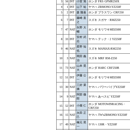
3
56
INT
小室 旭
ホンダ FRS GPMR250X
4
1
INT
山下 祐
ヤマハ ZBMONO-YZ250F
5
2
INT
森 隆嘉
ホンダ プラスワン CRF250
藤崎 直
6
7
INT
スズキ スガヤ・RMZ250
之
矢野 大
7
47
NAT
ホンダ モリワキMD250H
輔
安村 武
8
33
INT
ヤマハ テック・2 YZ250F
志
星野 知
9
46
NAT
スズキ MANIAX-RM2250
也
岡田 義
10
3
NAT
スズキ MRF RM-Z250
治
山本 晃
11
73
NAT
ホンダ HARC CRF250R
大
伊藤 公
12
51
INT
ホンダ モリワキMD250H
一
三好 菜
13
30
NAT
ヤマハ パワーパイプYZ250F
摘
阿部 徹
14
9
NAT
ヤマハ あべスピ YZ250F
郎
ホンダ MOTOWINRACING・
小畑 仁
15
52
INT
CRF250
永田 正
16
15
NAT
ヤマハ TW'sZBMONO-YZ250F
己
楠元 晃
17
49
NAT
ヤマハ 130R・YZ250F
一