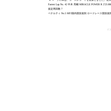
Fastest Lap No. 42 中木 亮輔 MIRACLE POWER R 2'23.888 
規定周回数 7
ペナルティ No.5 MFJ国内競技規則 ロードレース競技
(C)