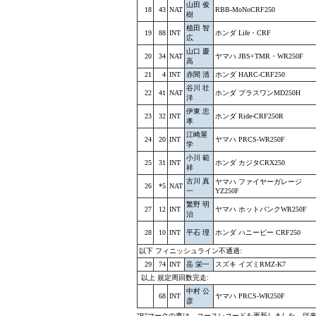
山田 俊
18
43
NAT
RBB-MoNoCRF250
樹
植田 智
19
88
INT
ホンダ Life・CRF
広
山口 慶
20
34
NAT
ヤマハ JBS+TMR・WR250F
高
21
4
INT
赤間 清
ホンダ HARC-CRF250
谷川 壮
22
41
NAT
ホンダ プラスワンMD250H
洋
伊東 忠
23
32
INT
ホンダ Ride-CRF250R
孝
江崎屋
24
20
INT
ヤマハ PRCS-WR250F
学
小川 範
25
31
INT
ホンダ カジタCRX250
祥
古川 真
ヤマハ ファイヤーガレージ
26
*5
NAT
一
YZ250F
繁野 明
27
12
INT
ヤマハ ホットバンクWR250F
治
28
10
INT
平石 理
ホンダ ハニービー CRF250
以下 フィニッシュライン不通過:
29
74
INT
岳 栄一
スズキ イズミRMZ-K7
以上 規定周回数完走:
中村 公
68
INT
ヤマハ PRCS-WR250F
彦
"R"マークの車は、コースレコードを更新しました。従来のコ