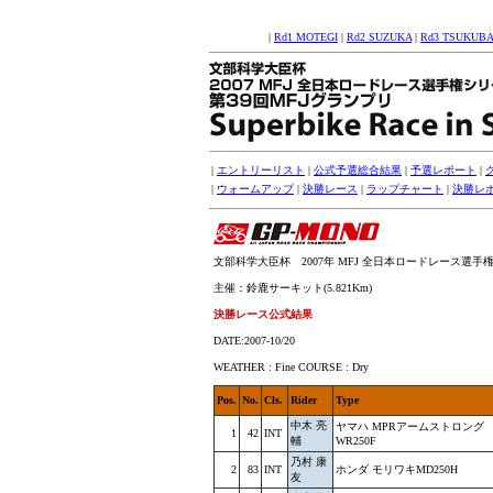
|
Rd1 MOTEGI
|
Rd2 SUZUKA
|
Rd3 TSUKUBA
|
エントリーリスト
|
公式予選総合結果
|
予選レポート
|
|
ウォームアップ
|
決勝レース
|
ラップチャート
|
決勝レ
文部科学大臣杯 2007年 MFJ 全日本ロードレース選手権シリ
主催：鈴鹿サーキット(5.821Km)
決勝レース公式結果
DATE:2007-10/20
WEATHER : Fine COURSE : Dry
Pos.
No.
Cls.
Rider
Type
中木 亮
ヤマハ MPRアームストロング
1
42
INT
輔
WR250F
乃村 康
2
83
INT
ホンダ モリワキMD250H
友