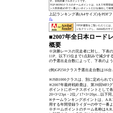
す。全戦対象フルポイントです。
※GP-MONOクラスのチームポイントは、A.R.T.
ンス所持者)の中で一番よいポイントだけを抽出して積
上記ランキング表(A4サイズ)をPD
ら
※PDF書類をご覧いただくには
ンをクリックし、Adobe社の
■2007年全日本ロー
概要
※決勝レースの完走者に対し、下表のように
11P、以下15位まで1点刻みで減少
の予選出走台数によって、下表のよ
(例)GP250クラス予選出走台数は1
※JSB1000クラスは、別に定められて
※2007年最終戦鈴鹿は、第39回MF
ポイントにボーナスポイントとして各
20+3=23pt・2位／17+3=20pt…以下
※チームランキングポイントは、A.R
用する年間登録ライダーの中で一番
※チームポイントのチーム名称はA.R