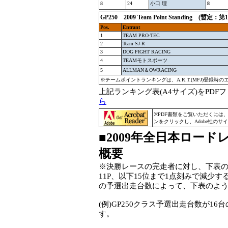
8
24
小口 理
8
GP250
2009 Team Point Standing (暫定
Pos.
Entrant
1
TEAM PRO-TEC
2
Team SJ-R
3
DOG FIGHT RACING
4
TEAMモトスポーツ
5
ALLMAN＆OWRACING
※チームポイントランキングは、A.R.T.(MFJ)登
上記ランキング表(A4サイズ)をPD
ら
※PDF書類をご覧いただくには
ンをクリックし、Adobe社の
■2009年全日本ロー
概要
※決勝レースの完走者に対し、下表のように
11P、以下15位まで1点刻みで減少
の予選出走台数によって、下表のよ
(例)GP250クラス予選出走台数が1
す。