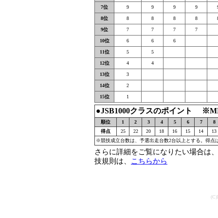
7位
9
9
9
9
8位
8
8
8
8
9位
7
7
7
7
10位
6
6
6
11位
5
5
12位
4
4
13位
3
14位
2
15位
1
●JSB1000クラスのポイント ※
順位
1
2
3
4
5
6
7
8
得点
25
22
20
18
16
15
14
13
※競技成立台数は、予選出走台数2台以上とする。得点
さらに詳細をご覧になりたい場合は、
技規則は、
こちらから
(C)