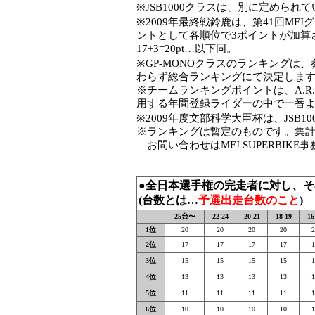
※JSB1000クラスは、別に定められて
※2009年最終戦鈴鹿
は、第41回MF
ントとして各順位で3ポイントが加算され
17+3=20pt…以下同。
※GP-MONOクラスのランキングは
わらず総合ランキングにて決定しま
※チームランキングポイントは、A.R
用する年間登録ライダーの中で一番
※2009年度文部科学大臣杯は、JSB
※ランキングは暫定のものです。集計はM
お問い合わせはMFJ SUPERBIKE
●全日本選手権の完走者に対し、
(台数とは…
予選出走台数のこと
)
25台〜
22-24
20-21
18-19
16
1位
20
20
20
20
2
2位
17
17
17
17
1
3位
15
15
15
15
1
4位
13
13
13
13
1
5位
11
11
11
11
1
6位
10
10
10
10
1