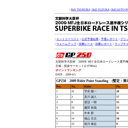
|
Rd1 TSUKUBA
|
Rd2 SUZUKA
|
Rd3 AUTO P
|
エントリーリスト
|
公式予選結果
|
予選レポート
|
グリ
|
ウォームアップ
|
決勝レース
|
決勝レポート
|
ラップチ
文部科学大臣杯 2009年 MFJ 全日本ロードレース選手権シリー
主催：筑波サーキット(2.070Km)
ポイントランキング
DATE：2009-4/5
GP250
2009 Rider Point Standing (暫
Pos.
No.
Rider
Pts.
1
41
宇井 陽一
20
2
3
及川 誠人
17
3
8
渡辺 一樹
15
4
33
藤田 拓哉
13
5
21
中本 郡
11
6
14
福山 京太
10
7
25
前川 泰志
9