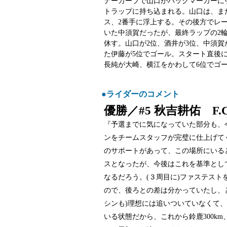
ナーカーブで山口がバックマーカーに
トラップに持ち込まれる。山口は、ま
ス、2番手に浮上する。その後方でレ
いた中須賀だったが、最終ラップの2
休す。山口が2位、酒井が3位、中須賀
た伊藤が5位でゴール。スタート直後
長純が大崎、横江をかわして6位でゴ
●ライダーのコメント
優勝／#5 秋吉耕佑 F.C.
『予選までに気になっていた部分も、今
ンをチームスタッフが完璧に仕上げて
のサポートがあって、この場所にいる
スとなったが、今後はこれを基準とし
なるだろう。(３周目に)ファステス
ので、後ろとの差は分かっていたし、
シンも)理想には追いついていなくて
いる状態だから、これから鈴鹿300k