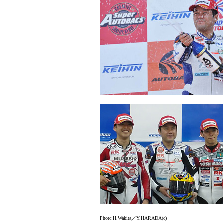
Photo:H.Wakita／Y.HARADA(c)