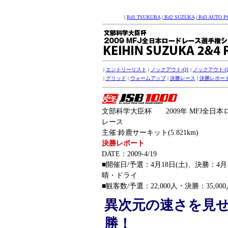
|
Rd1 TSUKUBA
|
Rd2 SUZUKA
|
Rd3 AUTO P
|
エントリーリスト
|
ノックアウト-Q1
|
ノックアウト-Q
|
グリッド
|
ウォームアップ
|
決勝レース
|
決勝レポー
文部科学大臣杯 2009年 MFJ全日本
レース
主催:鈴鹿サーキット(5.821km)
決勝レポート
DATE：2009-4/19
■開催日/予選：4月18日(土)、決勝：4
晴・ドライ
■観客数/予選：22,000人・決勝：35,00
異次元の速さを見
勝！