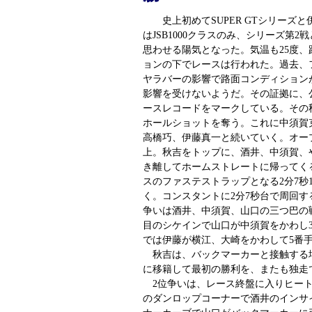
史上初めてSUPER GTシリーズと
はJSB1000クラスのみ、シリーズ第
思わせる陽気となった。気温も25度、
ョンの下でレースは行われた。過去、
ヤラバーの影響で路面コンディションが
影響を受けないようだ。その証拠に、公
ースレコードをマークしている。その
ホールショットを奪う。これに中須賀
高橋巧、伊藤真一と続いていく。オー
上。秋吉をトップに、酒井、中須賀、
き離してホームストレートに帰ってく
スのファステストラップとなる2分7秒
く。コンスタントに2分7秒台で周回す
争いは酒井、中須賀、山口の三つ巴の戦
目のシケインで山口が中須賀をかわし
では伊藤が横江、大崎をかわして5番
秋吉は、バックマーカーと接触する場
に移籍して最初の勝利を、またも独走
2位争いは、レース終盤に入りヒート
のダンロップコーナーで酒井のインサ