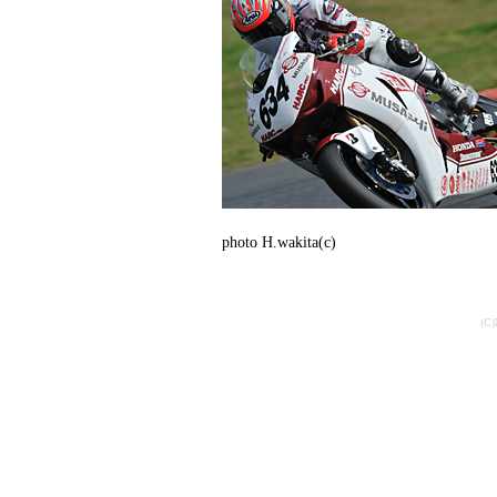
photo H.wakita(c)
(C)