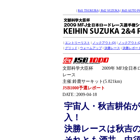
|
Rd1 TSUKUBA
|
Rd2 SUZUKA
|
Rd3 AUTO P
|
エントリーリスト
|
ノックアウト-Q1
|
ノックアウト-Q
|
グリッド
|
ウォームアップ
|
決勝レース
|
決勝レポー
文部科学大臣杯 2009年 MFJ全日本
レース
主催:鈴鹿サーキット(5.821km)
JSB1000予選レポート
DATE::2009-04-18
宇宙人・秋吉耕佑が
入！
決勝レースは秋吉の