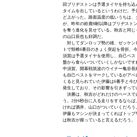
回ブリヂストンは予選タイヤを持ち込
タイムを出しているというわけだ。予
ど上がった。路面温度の低いうちは、
が、昨年の鈴鹿8耐以降はブリヂスト
を奪う進化を見せている。秋吉と同じ
の山口辰也も好調だ。
対してダンロップ勢の雄、ゼッケン1
トで頸椎6番目のきょく突起を骨折。
須賀は予選タイヤを使用し、自己ベス
盤から食らいついていくしかないです
中須賀。開幕戦筑波のウイナー亀谷長
も自己ベストをマークしているがアベ
くると見られていた伊藤は6番手と今
発生しており、その影響を引きずって
決勝は、秋吉がどれだけのペースで
う。2分6秒台に入る走りをするならば
ければ酒井、山口がついていくだろう
伊藤もマシンが決まってくればトップ
は秋吉が握っていると言えるだろう。