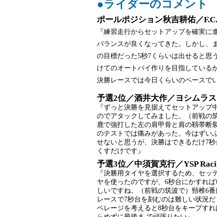
●ライダーのコメント
ポールポジション秋吉耕佑／F.C.C. 
『練習走行からセットアップを確実に
バランスが良くなってきた。しかし、
の目標だった5秒7くらいは出せると思
けてのオートバイ作りを目指している
決勝レースでは今日くらいのペースで
予選2位／酒井大作／ヨシムラスズキ
『ずっと決勝を見据えてセットアップ
のでアタックしてみました。（前戦の筑
鹿で強打した左の肩甲骨と肩の靱帯断
のテストでは痛みがあった。今はずいぶ
せないと思うが、決勝はできるだけ7
くすだけです』
予選3位／中須賀克行／YSP Racin
『決勝用タイヤを選択するため、セッテ
ヤを使ったのですが、6秒台にかすれば
しいですね。（前戦の筑波で）頸椎6番
レースで7秒台を刻むのは難しい状況だ
ベレージを考えると8秒台をキープす
らめずに最後ま で頑張りたい』