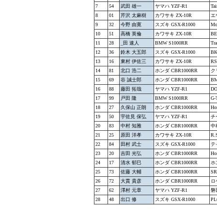
7
54
武田 雄一
ヤマハ YZF-R1
Tai
8
01
芹沢 太麻樹
カワサキ ZX-10R
エ
9
32
今野 由寛
スズキ GSX-R1000
Mo
10
51
高橋 英倫
カワサキ ZX-10R
BE
11
28
_田 速人
BMW S1000RR
Tr
12
36
鈴木 大五郎
スズキ GSX-R1000
B
13
16
東村 伊佐三
カワサキ ZX-10R
RS
14
81
北口 浩二
ホンダ CBR1000RR
ク
15
69
谷 誠士郎
ホンダ CBR1000RR
BM
16
88
藤田 拓哉
ヤマハ YZF-R1
DO
17
99
戸田 隆
BMW S1000RR
G-
18
27
久保山 正朗
ホンダ CBR1000RR
H
19
50
宇佐見 保弘
ヤマハ YZF-R1
チ
20
83
中村 知雅
ホンダ CBR1000RR
中
21
25
原田 洋孝
カワサキ ZX-10R
R
22
84
田村 武士
スズキ GSX-R1000
テ
23
20
吉田 光弘
ホンダ CBR1000RR
H
24
17
清水 郁巳
ホンダ CBR1000RR
ホ
25
73
佐藤 大輔
ホンダ CBR1000RR
SR
26
72
大貫 貴彦
ホンダ CBR1000RR
ロ
27
62
澤村 元章
ヤマハ YZF-R1
磐
28
48
出口 修
スズキ GSX-R1000
PL