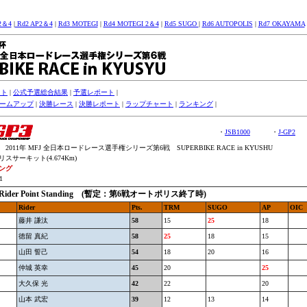
2＆4
|
Rd2 AP2＆4
|
Rd3 MOTEGI
|
Rd4 MOTEGI 2＆4
|
Rd5 SUGO
|
Rd6 AUTOPOLIS
|
Rd7 OKAYAMA
スト
|
公式予選総合結果
|
予選レポート
|
ームアップ
|
決勝レース
|
決勝レポート
|
ラップチャート
|
ランキング
|
・
JSB1000
・
J-GP2
011年 MFJ 全日本ロードレース選手権シリーズ第6戦 SUPERBIKE RACE in KYUSHU
サーキット(4.674Km)
ング
1
Rider Point Standing (暫定：第6戦オートポリス終了時)
Rider
Pts.
TRM
SUGO
AP
OIC
藤井 謙汰
58
15
25
18
徳留 真紀
58
25
18
15
山田 誓己
54
18
20
16
仲城 英幸
45
20
25
大久保 光
42
22
20
山本 武宏
39
12
13
14