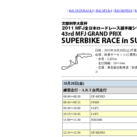
|
Rd1 SUZUKA2＆4
|
Rd2 AP2＆4
|
Rd3 MOTEGI
|
R
日程：2011年10月29日(土)予選
会場：鈴鹿サーキット(三重県)
・全長：5,821m
・走行路幅：10〜14m
・交通：東名阪自動車道「鈴鹿I
ス
10月28日(金)
練習走行・A.R.T.合同走行
08:00〜08:30
GP-MONO
08:45〜09:15
ST600
09:30〜10:00
J-GP3
10:15〜10:45
J-GP2
11:00〜11:30
JSB1000
12:15〜12:50
GP-MONO