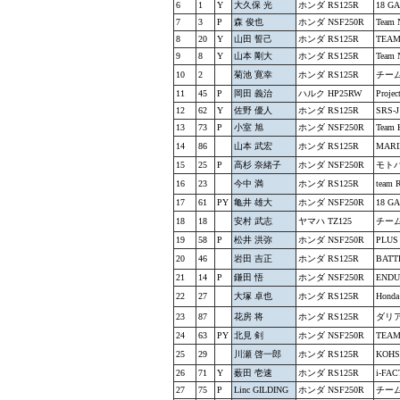
6
1
Y
大久保 光
ホンダ RS125R
18 G
7
3
P
森 俊也
ホンダ NSF250R
Team
8
20
Y
山田 誓己
ホンダ RS125R
TEAM
9
8
Y
山本 剛大
ホンダ RS125R
Team
10
2
菊池 寛幸
ホンダ RS125R
チー
11
45
P
岡田 義治
ハルク HP25RW
Proje
12
62
Y
佐野 優人
ホンダ RS125R
SRS-J
13
73
P
小室 旭
ホンダ NSF250R
Team
14
86
山本 武宏
ホンダ RS125R
MAR
15
25
P
高杉 奈緒子
ホンダ NSF250R
モトバ
16
23
今中 満
ホンダ RS125R
team 
17
61
PY
亀井 雄大
ホンダ NSF250R
18 G
18
18
安村 武志
ヤマハ TZ125
チーム
19
58
P
松井 洪弥
ホンダ NSF250R
PLUS
20
46
岩田 吉正
ホンダ RS125R
BATT
21
14
P
鎌田 悟
ホンダ NSF250R
END
22
27
大塚 卓也
ホンダ RS125R
Hon
23
87
花房 将
ホンダ RS125R
ダリ
24
63
PY
北見 剣
ホンダ NSF250R
TEAM
25
29
川瀬 啓一郎
ホンダ RS125R
KOH
26
71
Y
薮田 壱速
ホンダ RS125R
i-FAC
27
75
P
Linc GILDING
ホンダ NSF250R
チーム