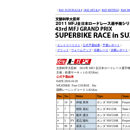
|
Rd1 SUZUKA2＆4
|
Rd2 AP2＆4
|
Rd3 MOTEGI
|
Rd4 M
|
エントリーリスト
|
公式予選結果
|
予選レポート
|
|
グリッド
|
ウォームアップ
|
決勝レース
|
決勝レポート
文部科学大臣杯 2011年 MFJ 全日本ロードレース選手権シリー
主催：鈴鹿サーキット(5.821Km)
公式予選結果
DATE:2010-10-29
WEATHER: Fine COURSE : Dry
国際レーシングコース 5.821Km
Pos.
No.
Rider
Type
Team
1
10
P
仲城 英幸
ホンダ NSF250R
Proje
2
7
徳留 真紀
ホンダ RS125R
Team 
3
12
PY
藤井 謙汰
ホンダ NSF250R
F.C.C
4
5
PY
渡辺 陽向
ホンダ NSF250R
Proj
5
99
P
渥美 心
ホンダ NSF250R
テル