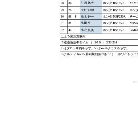
28
36
引沼 雄太
ホンダ RS125R
YAMA
29
26
天野 邦博
ホンダ RS125R
ホン
30
88
P
高木 伸一
ホンダ NSF250R
チー
31
31
小川 亨
ホンダ RS125R
MuS
32
44
小沢 良美
ホンダ RS125R
GAR
以上予選通過車両:
予選通過基準タイム （ 110 % ） 2'33.214
P はプロト車両を示す。Y はYouthクラスを示す。
ペナルティ No.25 特別規則第22条〜1）（ホワイトラ
(C)