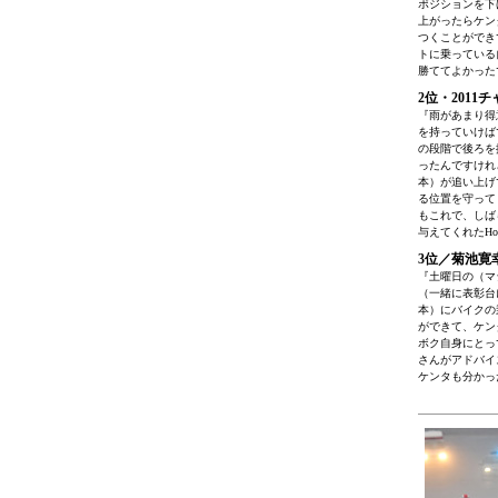
ポジションを下
上がったらケン
つくことができ
トに乗っている
勝ててよかった
2位・2011チ
『雨があまり得
を持っていけば
の段階で後ろを
ったんですけれ
本）が追い上げ
る位置を守って
もこれで、しば
与えてくれたH
3位／菊池寛
『土曜日の（マ
（一緒に表彰台
本）にバイクの
ができて、ケン
ボク自身にとっ
さんがアドバイ
ケンタも分かっ