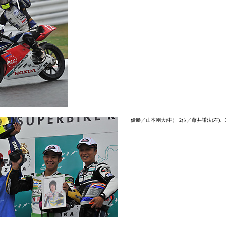
優勝／山本剛大(中) 2位／藤井謙汰(左)、