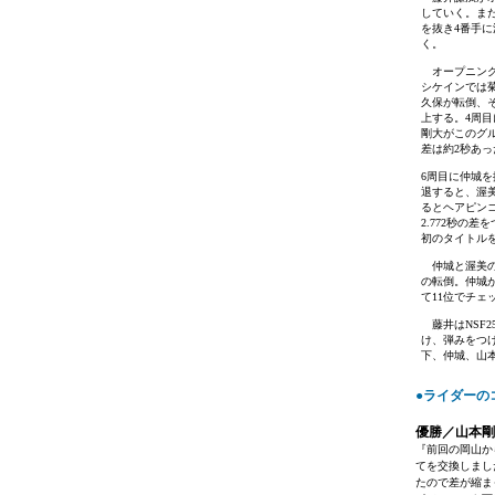
していく。ま
を抜き4番手
く。
オープニング
シケインでは
久保が転倒、
上する。4周
剛大がこのグ
差は約2秒あ
6周目に仲城
退すると、渥
るとヘアピン
2.772秒の
初のタイトル
仲城と渥美の
の転倒。仲城
て11位でチェ
藤井はNSF2
け、弾みをつ
下、仲城、山
●ライダーの
優勝／山本剛大
『前回の岡山か
てを交換しまし
たので差が縮ま