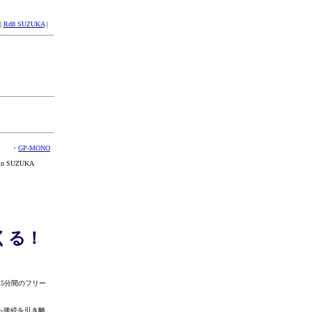
|
Rd8 SUZUKA
|
・
GP-MONO
 SUZUKA
くる！
も5分間のフリー
ら後続を引き離