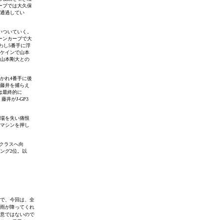
ーブでは大久保
を通過してい
いついていく。
ーンカーブで大
わし5番手に浮
シケインで山本
と山本剛大との
かれ4番手に後
に藤井を捕らえ
は最終的に
井がJ-GP3
場を失い痛恨
でマシンを押し
3クラスへ向
ング2位。以
で、今回は、全
雨が降ってくれ
意ではないので