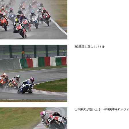
3位集団も激しくバトル
山本剛大が追い上げ、仲城英幸をロック