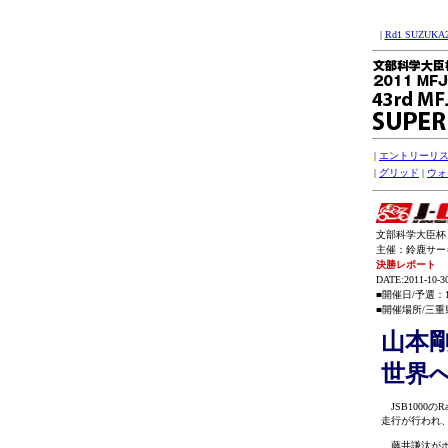
|
Rd1 SUZUKA
|
エントリーリ
|
グリッド
|
ウォ
文部科学大臣杯 2
主催：鈴鹿サーキッ
決勝レポート
DATE:2011-10-3
■開催日/予選：
■開催場所/三重県
山本
世界
JSB1000
走行が行われ、
藤井謙汰がホ