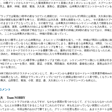
た、10番グリッドからスタートした菊池寛幸がスタート直後に大きくポジションを上げ、スプーンカ
に浮上。藤井、仲城、徳留、菊池、大久保、渥美心、渡辺陽向、山本剛大の順でコントロールライン
ラップでは菊池に1秒半の差をつけていた徳留だが、ペースが上がらず2周目には菊池、大久保が追
菊池が徳留を抜き3番手を奪うと、翌3周目には大久保、渥美も徳留をパス。しかし、その直後のスプ
そのままリタイアとなってしまう。その後方では、山本剛大が130Rからシケインへの進入で徳留をか
目には菊池、渥美、山本剛大の3台による3番手争いがヒートアップ。何度もポジションを入れ替え、
ループの前に出る。4周目終了時点ではトップの藤井が2番手の仲城に約8秒の差をつけており、仲城
った。ここから山本剛大が抜け出し、仲城の背後に迫っていく。
を抜き去り2番手に上がった山本剛大は、さらにトップの藤井を追う。一方、仲城は7周目には菊池に抜
美との競り合っているうちに菊池から徐々に離されてしまう。藤井を追う山本剛大は、8周目、つい
コーナーでラインを外した藤井のインからトップを奪うと、一気に藤井を引き離していく。山本剛大
差をつけ、2ストロークでのラストレースを優勝で飾った。藤井が2位でゴール。徳留が5位となったため、藤
を決めた。単独走行となっていた菊池が3位に入り今季初表彰台を獲得した。
一騎打ちとなっていた4番手争いは最終ラップまで続いたが、シケインのアウト側にいた渥美が行き
が4位でチェッカーを受け、徳留、渡辺、小室旭、岡田義治、松井洪弥、森俊也と続き、渥美は自力
ッカーを受けた。
50Rで初のJ-GP3クラスチャンピオンとして、来シーズンから参戦するロードレース世界選手権Moto
ける結果となった。前戦までランキングトップにつけていた徳留は僅か4ポイント差で惜しくもランキ
本剛大、山田誓己、菊池、小室、渡辺、森、大久保というトップ10でシーズンを終えた。
コメント
 Team NOBBY
らエンジンにトラブルがあったんですが、なかなか原因が見つからなくて、どうにもならなかったの
た。なんとか決勝を完走できるところまでこれたのですが、何も仕上がっていない状態だったので、
ってよかった。今回は雨のおかげで勝てました。グリッドの位置も悪かったし、あまりスタートは得