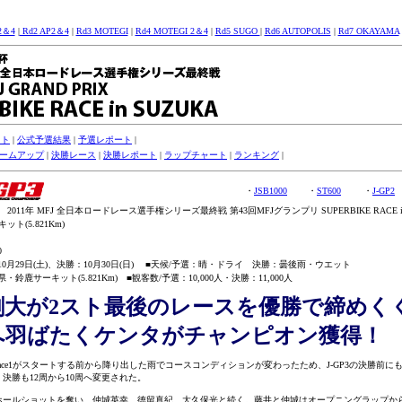
2＆4
|
Rd2 AP2＆4
|
Rd3 MOTEGI
|
Rd4 MOTEGI 2＆4
|
Rd5 SUGO
|
Rd6 AUTOPOLIS
|
Rd7 OKAYAMA
スト
|
公式予選結果
|
予選レポート
|
ームアップ
|
決勝レース
|
決勝レポート
|
ラップチャート
|
ランキング
|
・
JSB1000
・
ST600
・
J-GP2
011年 MFJ 全日本ロードレース選手権シリーズ最終戦 第43回MFJグランプリ SUPERBIKE RACE in
ト(5.821Km)
0
10月29日(土)、決勝：10月30日(日) ■天候/予選：晴・ドライ 決勝：
曇後雨
・
ウエット
・鈴鹿サーキット(5.821Km) ■観客数/予選：10,000人・決勝：11,000人
剛大が2スト最後のレースを優勝で締めく
へ羽ばたくケンタがチャンピオン獲得！
のRace1がスタートする前から降り出した雨でコースコンディションが変わったため、J-GP3の決勝前に
決勝も12周から10周へ変更された。
ールショットを奪い、仲城英幸、徳留真紀、大久保光と続く。藤井と仲城はオープニングラップか