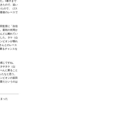
た。3番手まで
きたので、追い
きたので、（2ス
最後のレースで
田監督に「自信
。最初の何周か
んどん離れてい
した。タケ（山
ンピオンが獲れ
さんとのレース
に乗るチャンスを
感じですね。
タやタケ（山
ぺんに乗ること
ったなと思う。
ンピオンの坂田
要だというのは
始まった