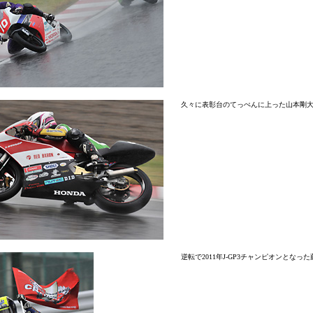
久々に表彰台のてっぺんに上った山本剛
逆転で2011年J-GP3チャンピオンとなっ