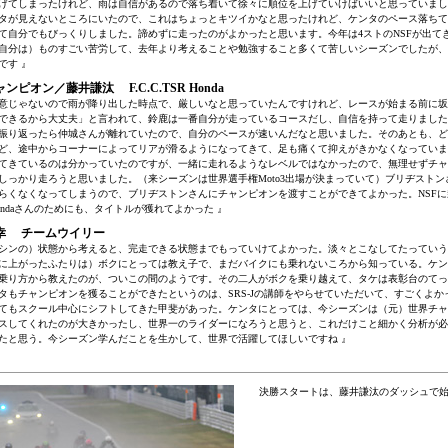
げてしまったけれど、雨は自信があるので落ち着いて徐々に順位を上げていけばいいと思っていまし
タが見えないところにいたので、これはちょっとキツイかなと思ったけれど、ケンタのペース落ちて
て自分でもびっくりしました。諦めずに走ったのがよかったと思います。今年は4ストのNSFが出て
自分は）ものすごい苦労して、去年より考えることや勉強すること多くて苦しいシーズンでしたが、
です 』
ャンピオン／藤井謙汰 F.C.C.TSR Honda
意じゃないので雨が降り出した時点で、厳しいなと思っていたんですけれど、レースが始まる前に坂
できるから大丈夫」と言われて、鈴鹿は一番自分が走っているコースだし、自信を持って走りました
振り返ったら仲城さんが離れていたので、自分のペースが速いんだなと思いました。そのあとも、ど
ど、途中からコーナーによってリアが滑るようになってきて、足も痛くて抑えがきかなくなっていま
てきているのは分かっていたのですが、一緒に走れるようなレベルではなかったので、無理せずチャ
しっかり走ろうと思いました。（来シーズンは世界選手権Moto3出場が決まっていて）ブリヂストン
らくなくなってしまうので、ブリヂストンさんにチャンピオンを渡すことができてよかった。NSF
ondaさんのためにも、タイトルが獲れてよかった 』
幸 チームウイリー
シンの）状態から考えると、完走できる状態までもっていけてよかった。淡々とこなしてたっていう
に上がったふたりは）ボクにとっては教え子で、まだバイクにも乗れないころから知っている。ケン
乗り方から教えたのが、ついこの間のようです。その二人がボクを乗り越えて、タケは表彰台のてっ
タもチャンピオンを獲ることができたというのは、SRS-Jの講師をやらせていただいて、すごくよか
てもスクール中心にシフトしてきた甲斐があった。ケンタにとっては、今シーズンは（元）世界チャ
スしてくれたのが大きかったし、世界一のライダーになろうと思うと、これだけこと細かく分析が必
たと思う。今シーズン学んだことを生かして、世界で活躍してほしいですね 』
決勝スタートは、藤井謙汰のダッシュで