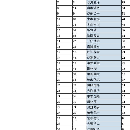
7
3
谷川 壮洋
69
8
14
山本 恭裕
53
9
9
伊藤 公一
51
10
88
中本 貴也
49
11
75
古市 右京
43
12
50
鳥羽 蓮
35
13
66
澁田 晨央
32
14
22
三好 菜摘
31
15
23
高瀬 敬次
30
16
17
松江 保幸
24
17
46
伊達 悠太
22
18
18
瀬古 直樹
21
19
48
田中 歩
19
20
99
中臺 翔太
17
21
52
松永 弘志
17
22
28
阿部 徹郎
14
23
12
大迫 敏信
14
24
56
中木 亮輔
12
25
11
畑中 要
12
26
24
鴻池 冬伊
10
27
21
楠元 晃一
10
28
25
岩本 有司
8
29
大塚 浩二
6
30
10
江崎屋 学
6