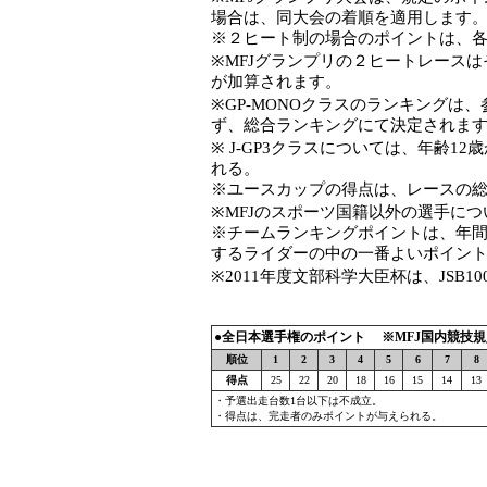
場合は、同大会の着順を適用します
※２ヒート制の場合のポイントは、
※MFJグランプリの２ヒートレース
が加算されます。
※GP-MONOクラスのランキングは
ず、総合ランキングにて決定されま
※ J-GP3クラスについては、年齢1
れる。
※ユースカップの得点は、レースの
※MFJのスポーツ国籍以外の選手に
※チームランキングポイントは、年
するライダーの中の一番よいポイン
※2011年度文部科学大臣杯は、JSB
●全日本選手権のポイント ※MFJ国内競技規則
順位
1
2
3
4
5
6
7
8
得点
25
22
20
18
16
15
14
13
・予選出走台数1台以下は不成立。
・得点は、完走者のみポイントが与えられる。