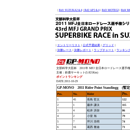
|
Rd1 SUZUKA2＆4
|
Rd2 AP2＆4
|
Rd3 MOTEGI
|
Rd4 M
|
エントリーリスト
|
公式予選結果
|
グリッド
|
|
決勝レース
|
決勝レポート
|
ラップチャート
|
ランキン
文部科学大臣杯 2011年 MFJ 全日本ロードレース選手権シリー
主催：鈴鹿サーキット(5.821Km)
ポイントランキング
DATE:2011-10-29
GP-MONO
2011 Rider Point Standing
g (暫
Pts.
Pos.
No.
Rider
1
45
長島 哲太
122
2
1
藤井 謙汰
115
3
4
松井 洪弥
86
4
2
小室 旭
79
5
7
坪川 浩明
74
6
16
葛西 雅迪
71