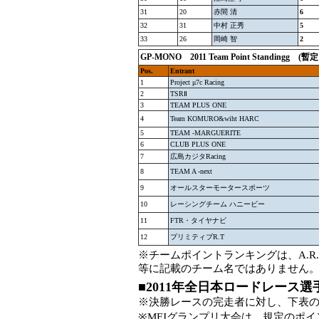
31
20
赤間 清
6
32
31
中村 正秀
5
33
26
岡崎 智
2
GP-MONO
2011 Team Point Standing
g (暫
Pos.
Entrant
1
Project μ7c Racing
2
TSRⅡ
3
TEAM PLUS ONE
4
Team KOMURO&wiht HARC
5
TEAM -MARGUERITE
6
CLUB PLUS ONE
7
広島カジタRacing
8
TEAM A -next
9
オールスターモータースポーツ
10
レーシングチーム ハニービー
11
FTR・タイヤナビ
12
プリミティブR.T
※チームポイントランキングは、A.R.
等に記載のチーム名ではありません
■2011年全日本ロードレース
※決勝レースの完走者に対し、下表
※MFJグランプリ大会は、規定のポ