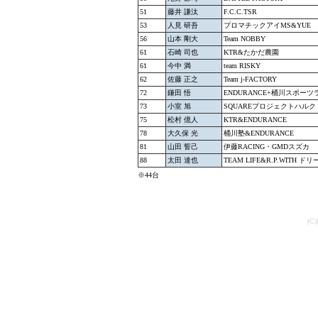
51
藤井 謙汰
F.C.C.TSR
53
人見 研吾
プロマチックアイMS&YUE
56
山本 剛大
Team NOBBY
61
石崎 司也
KTR&たかだ農園
61
今中 満
team RISKY
62
佐藤 正之
Team j-FACTORY
72
鎌田 悟
ENDURANCE+桶川スポーツ
73
小室 旭
SQUAREプロジェクトハルク
75
松村 億人
KTR&ENDURANCE
78
大久保 光
桶川塾&ENDURANCE
81
山田 誓己
伊藤RACING・GMDスズカ
88
太田 達也
TEAM LIFE&R.P.WITH 
※44台
(C)