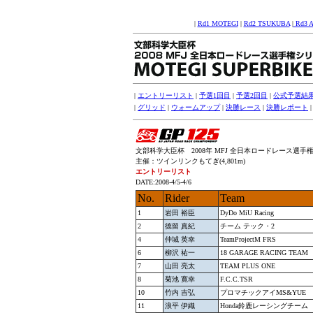
|
Rd1 MOTEGI
|
Rd2 TSUKUBA
|
Rd3 
|
エントリーリスト
|
予選1回目
|
予選2回目
|
公式予選結
|
グリッド
|
ウォームアップ
|
決勝レース
|
決勝レポート
文部科学大臣杯 2008年 MFJ 全日本ロードレース選手権シリ
主催：ツインリンクもてぎ(4,801m)
エントリーリスト
DATE:2008-4/5-4/6
No.
Rider
Team
1
岩田 裕臣
DyDo MiU Racing
2
徳留 真紀
チーム テック・2
4
仲城 英幸
TeamProjectM FRS
6
柳沢 祐一
18 GARAGE RACING TEAM
7
山田 亮太
TEAM PLUS ONE
8
菊池 寛幸
F.C.C.TSR
10
竹内 吉弘
プロマチックアイMS&YUE
11
浪平 伊織
Honda鈴鹿レーシングチーム