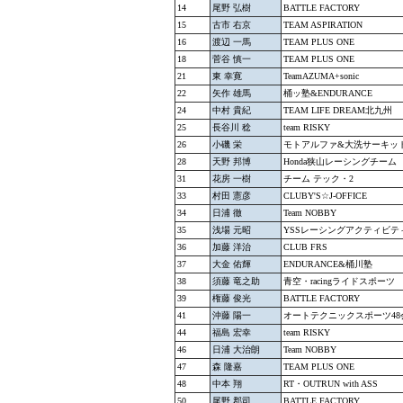
14
尾野 弘樹
BATTLE FACTORY
15
古市 右京
TEAM ASPIRATION
16
渡辺 一馬
TEAM PLUS ONE
18
菅谷 慎一
TEAM PLUS ONE
21
東 幸寛
TeamAZUMA+sonic
22
矢作 雄馬
桶ッ塾&ENDURANCE
24
中村 貴紀
TEAM LIFE DREAM北九州
25
長谷川 稔
team RISKY
26
小磯 栄
モトアルファ&大洗サーキッ
28
天野 邦博
Honda狭山レーシングチーム
31
花房 一樹
チーム テック・2
33
村田 憲彦
CLUBY'S☆J-OFFICE
34
日浦 徹
Team NOBBY
35
浅場 元昭
YSSレーシングアクティビテ
36
加藤 洋治
CLUB FRS
37
大金 佑輝
ENDURANCE&桶川塾
38
須藤 竜之助
青空・racingライドスポーツ
39
権藤 俊光
BATTLE FACTORY
41
沖藤 陽一
オートテクニックスポーツ48
44
福島 宏幸
team RISKY
46
日浦 大治朗
Team NOBBY
47
森 隆嘉
TEAM PLUS ONE
48
中本 翔
RT・OUTRUN with ASS
50
尾野 郡司
BATTLE FACTORY