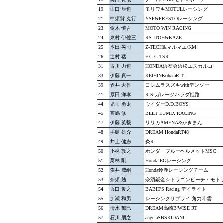
19
山口 辰也
モリワキMOTULレーシング
21
中須賀 克行
YSP&PRESTOレーシング
23
鈴木 慎吾
MOTO WIN RACING
24
東村 伊佐三
RS-ITOH&KAZE
25
本田 晃司
Z-TECH&マルマエ/KMⅡ
26
辻村 猛
F.C.C.TSR
31
古川 力也
HONDA浜友会浜松エスカルゴ
33
伊藤 真一
KEIHINKoharaR.T.
39
酒井 大作
ヨシムラスズキwithデンソー
41
原田 洋孝
R.S.ガレージハラダ姫路
44
児玉 勇太
ウイダーD.D.BOYS
45
西嶋 修
BEET LUMIX RACING
47
伊藤 英毅
リリカAMENA&がきまん
48
手島 雄介
DREAM HondaRT48
49
井上 健志
炎R
50
小林 敦之
ホンダ・ブルーヘルメットMSC
51
栗林 剛
Honda EGレーシング
52
森井 威綱
Honda鈴鹿レーシングチーム
53
奈須 勉
奈須鈑金☆ドラゴンビーチ・モト
54
浜口 俊之
BABIE'S Racing デイライト
55
加瀬 和男
レーシングサプライ 角力斗雲
56
清水 郁巳
DREAM高崎B'WISE RT
57
石川 朋之
angelaSBSKIDANI