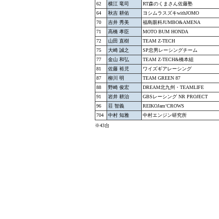
62
横江 竜司
RT森のくまさん佐藤塾
64
秋吉 耕佑
ヨシムラスズキwithJOMO
70
吉井 秀美
福島眼科JUMBO&AMENA
71
高橋 孝臣
MOTO BUM HONDA
72
山田 直樹
TEAM Z-TECH
75
大崎 誠之
SP忠男レーシングチーム
77
金山 和弘
TEAM Z-TECH&橋本組
81
佐藤 裕児
ワイズギアレーシング
87
柳川 明
TEAM GREEN 87
88
野崎 俊宏
DREAM北九州・TEAMLIFE
91
岩井 耕治
GBSレーシング NR PROJECT
96
荘 智義
REIKOJam’CROWS
704
中村 知雅
中村エンジン研究所
※43台