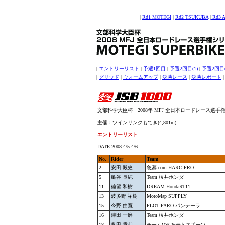
|
Rd1 MOTEGI
|
Rd2 TSUKUBA
|
Rd3 
|
エントリーリスト
|
予選1回目
|
予選2回目(1)
|
予選2回目(
|
グリッド
|
ウォームアップ
|
決勝レース
|
決勝レポート
文部科学大臣杯 2008年 MFJ 全日本ロードレース選手権シリ
主催：ツインリンクもてぎ(4,801m)
エントリーリスト
DATE:2008-4/5-4/6
No.
Rider
Team
2
安田 毅史
急募.com HARC-PRO.
5
亀谷 長純
Team 桜井ホンダ
11
徳留 和樹
DREAM HondaRT11
13
波多野 祐樹
MotoMap SUPPLY
15
今野 由寛
PLOT FARO パンテーラ
16
津田 一磨
Team 桜井ホンダ
18
奥田 貴哉
チームOSG&モトスポーツ