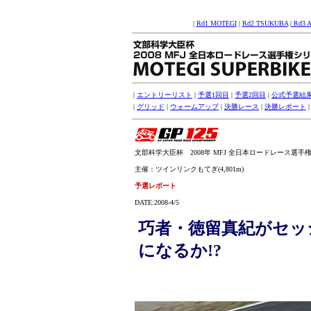
|
Rd1 MOTEGI
|
Rd2 TSUKUBA
|
Rd3 
|
エントリーリスト
|
予選1回目
|
予選2回目
|
公式予選結
|
グリッド
|
ウォームアップ
|
決勝レース
|
決勝レポート
文部科学大臣杯 2008年 MFJ 全日本ロードレース選手権シリ
主催：ツインリンクもてぎ(4,801m)
予選レポート
DATE:2008-4/5
巧者・徳留真紀がセッ
になるか!?