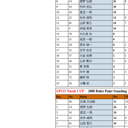
8
14
尾野 弘樹
26
8
9
10
竹内 吉弘
18
10
16
渡辺 一馬
18
11
22
矢作 雄馬
14
9
12
81
山田 誓己
10
7
13
4
仲城 英幸
10
14
78
大久保 光
8
15
31
花房 一樹
8
16
18
菅谷 慎一
8
1
17
15
古市 右京
6
6
18
37
大金 佑輝
5
5
19
56
山本 剛大
5
4
20
21
東 幸寛
4
21
61
今中 満
3
3
22
72
鎌田 悟
2
23
26
小磯 栄
2
2
GP125 Youth CUP
2008 Rider Point St
Pos.
No.
Rider
Pts.
T
1
46
日浦 大治朗
31
15
2
14
尾野 弘樹
26
8
3
16
渡辺 一馬
18
4
22
矢作 雄馬
14
9
5
81
山田 誓己
10
7