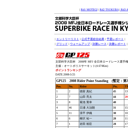
|
Rd1 MOTEGI
|
Rd2 TSUKUBA
|
Rd3 
|
エントリーリスト
|
公式予選総合結果
|
予選レポート
|
|
グリッド
|
ウォームアップ
|
決勝レース
|
決勝レポート
文部科学大臣杯 2008年 MFJ 全日本ロードレース選手権シリー
主催：オートポリスサーキット(4.674Km)
ポイントランキング
DATE:2008-5/25
GP125 2008 Rider Point Standing 
Pos.
No.
Rider
Pts.
T
1
2
徳留 真紀
45
13
2
7
山田 亮太
44
20
3
8
菊池 寛幸
40
4
46
日浦 大治朗
31
15
5
11
浪平 伊織
30
10
6
6
柳沢 祐一
28
11
7
1
岩田 裕臣
28
17