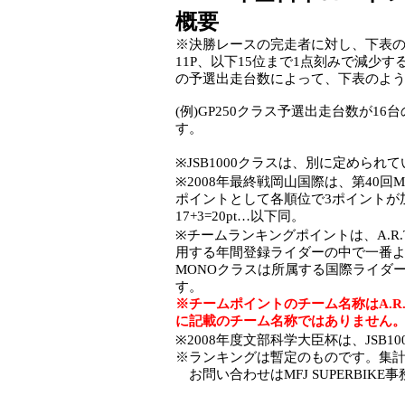
概要
※決勝レースの完走者に対し、下表のように
11P、以下15位まで1点刻みで減少
の予選出走台数によって、下表のよ
(例)GP250クラス予選出走台数が1
す。
※JSB1000クラスは、別に定められて
※2008年最終戦岡山国際は、第40
ポイントとして各順位で3ポイントが加算
17+3=20pt…以下同。
※チームランキングポイントは、A.R
用する年間登録ライダーの中で一番よ
MONOクラスは所属する国際ライダ
す。
※チームポイントのチーム名称はA.R
に記載のチーム名称ではありません
※2008年度文部科学大臣杯は、JSB
※ランキングは暫定のものです。集計はM
お問い合わせはMFJ SUPERBIKE