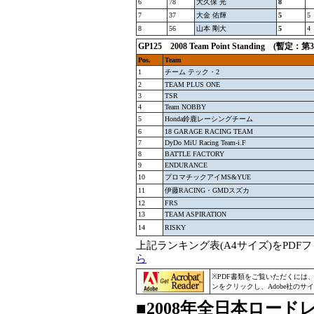
6
78
大久保 光
8
7
37
大金 佑輝
5
5
8
56
山本 剛大
5
4
GP125 2008 Team Point Standing (
Pos.
Team
1
チーム テック・2
2
TEAM PLUS ONE
3
TSR
4
Team NOBBY
5
Honda鈴鹿レーシングチーム
6
18 GARAGE RACING TEAM
7
DyDo MiU Racing Team-i.F
8
BATTLE FACTORY
9
ENDURANCE
10
プロマチックアイMS&YUE
11
伊藤RACING・GMDスズカ
12
FRS
13
TEAM ASPIRATION
14
RISKY
上記ランキング表(A4サイズ)をPD
ら
※PDF書類をご覧いただくには
ンをクリックし、Adobe社の
■2008年全日本ロー