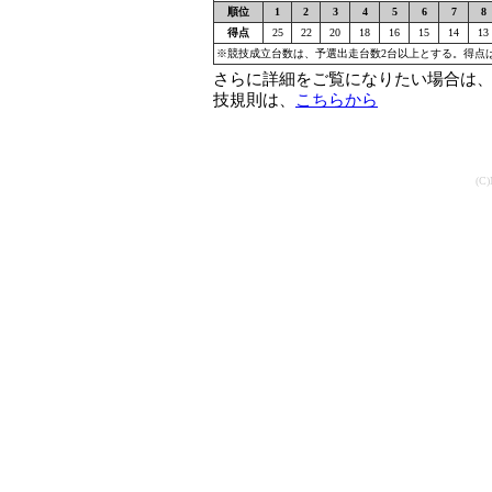
順位
1
2
3
4
5
6
7
8
得点
25
22
20
18
16
15
14
13
※競技成立台数は、予選出走台数2台以上とする。得点
さらに詳細をご覧になりたい場合は、
技規則は、
こちらから
(C)