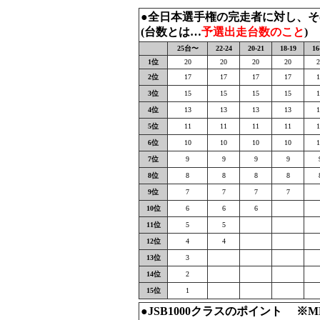
●全日本選手権の完走者に対し、
(台数とは…
予選出走台数のこと
)
25台〜
22-24
20-21
18-19
16
1位
20
20
20
20
2
2位
17
17
17
17
1
3位
15
15
15
15
1
4位
13
13
13
13
1
5位
11
11
11
11
1
6位
10
10
10
10
1
7位
9
9
9
9
8位
8
8
8
8
9位
7
7
7
7
10位
6
6
6
11位
5
5
12位
4
4
13位
3
14位
2
15位
1
●JSB1000クラスのポイント ※