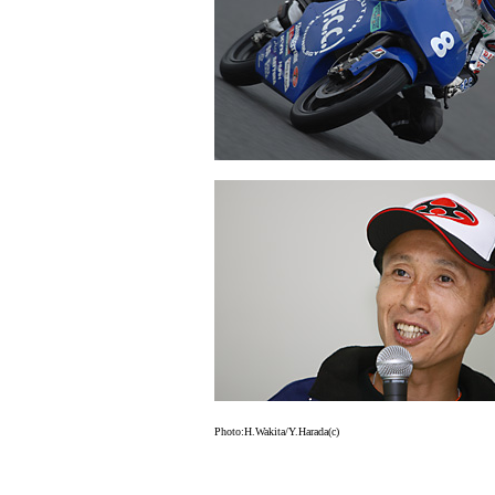
Photo:H.Wakita/Y.Harada(c)