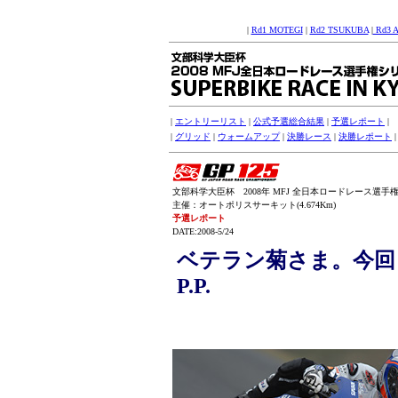
|
Rd1 MOTEGI
|
Rd2 TSUKUBA
|
Rd3 
|
エントリーリスト
|
公式予選総合結果
|
予選レポート
|
|
グリッド
|
ウォームアップ
|
決勝レース
|
決勝レポート
文部科学大臣杯 2008年 MFJ 全日本ロードレース選手権シリー
主催：オートポリスサーキット(4.674Km)
予選レポート
DATE:2008-5/24
ベテラン菊さま。今回
P.P.