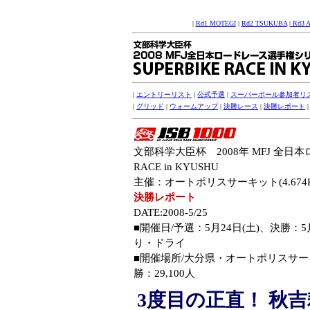
|
Rd1 MOTEGI
|
Rd2 TSUKUBA
|
Rd3 
|
エントリーリスト
|
公式予選
|
スーパーポール参加者リ
|
グリッド
|
ウォームアップ
|
決勝レース
|
決勝レポート
文部科学大臣杯 2008年 MFJ 全日
RACE in KYUSHU
主催：オートポリスサーキット(4.674K
決勝レポート
DATE:2008-5/25
■開催日/予選：5月24日(土)、決勝：
り・ドライ
■開催場所/大分県・
オートポリスサーキッ
勝：29,100人
3度目の正直！ 秋