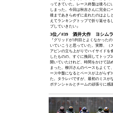
ってきていた。レース終盤は後ろに
しまった。今回は秋吉さんに完全に
後まであきらめずに走れたのはよし
えてランキングトップで折り返せる
プしていきたい』
3位／#39 酒井大作 ヨシムラス
『グリッドが3列目とよくなかった
いていこうと思っていた。実際、（ス
アピンの立ち上がりでハイサイドを
したものの、すぐに挽回してトップ2
開いていたけれど、時間をかけて詰
まった。柳川さんのペースもよくて
ース中盤になるとペースが上がらず
た。タラレバですが、最初のミスが
ポテンシャルとチームの頑張りに感