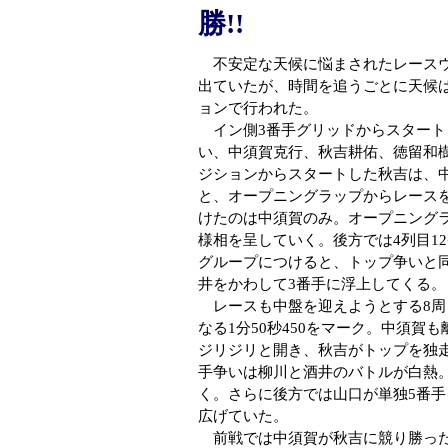
勝!!
不安定な天候に悩まされたレースウ
出ていたが、時間を追うごとに天候は回
ョンで行われた。
イン側3番手グリッドからスタート
い、中須賀克行、秋吉耕佑、徳留和
ジションからスタートした秋吉は、
と、オープニングラップからレース
けたのは中須賀のみ。オープニング
様相を呈していく。後方では4列目1
グループにつけると、トップ争いと同
井をかわして3番手に浮上してくる。
レースも中盤を迎えようとする8周
なる1分50秒450をマーク。中須
ジリジリと開き、秋吉がトップを独走
手争いは柳川と酒井のバトルが白熱。
く。さらに後方では山口が単独5番手
広げていた。
前戦では中須賀が秋吉に競り勝った