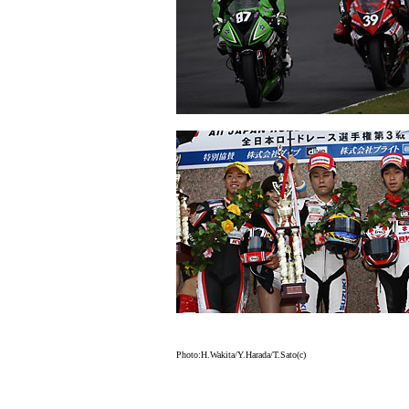
Photo:H.Wakita/Y.Harada/T.Sato(c)