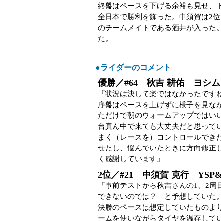
終盤はペースを下げる余裕も見せ、ト
全日本で勝利を飾った。中須賀は2位
のチームメイトである酒井が入った
た。
●ライダーのコメント
優勝／#64 秋吉 耕佑 ヨシムラ
『状況は決して楽ではなかったです
序盤はペースを上げずに様子を見な
ただけで朝のウォームアップではいい
台真ん中で来ても大丈夫だと思って
まく（レースを）コントロールできた。
せたし、悩んでいたときに方向修正
く感謝しています』
2位／#21 中須賀 克行 YSP
『事前テストから秋吉さんの1、2周
できないのでは？ と予想していた
決勝のペースは想定していたものよ
ームを使いながらタイヤを温存して