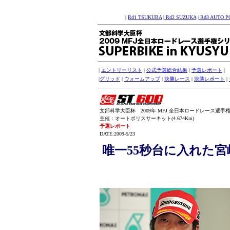
|
Rd1 TSUKUBA
|
Rd2 SUZUKA
|
Rd3 AUTO P
|
エントリーリスト
|
公式予選総合結果
|
予選レポート
|
|
グリッド
|
ウォームアップ
|
決勝レース
|
決勝レポート
|
文部科学大臣杯 2009年 MFJ 全日本ロードレース選手権シリー
主催：オートポリスサーキット(4.674Km)
予選レポート
DATE:2009-5/23
唯一55秒台に入れた