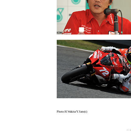
Photo:H.Wakita/Y.Sato(c)
(C)