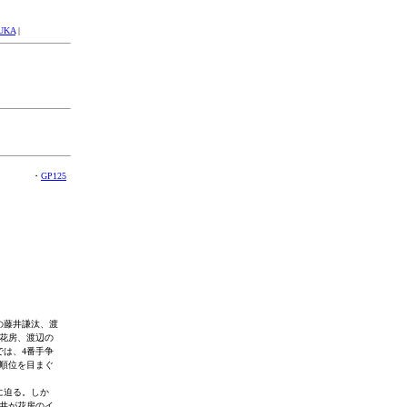
UKA
|
・
GP125
の藤井謙汰、渡
花房、渡辺の
では、4番手争
に順位を目まぐ
に迫る。しか
藤井が花房のイ