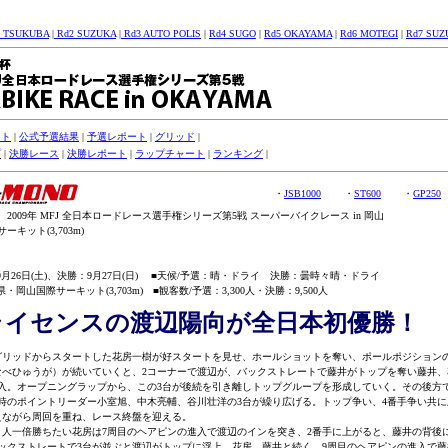
1 TSUKUBA
|
Rd2 SUZUKA
|
Rd3 AUTO POLIS
|
Rd4 SUGO
|
Rd5 OKAYAMA
|
Rd6 MOTEGI
|
Rd7 SUZ
スト
|
公式予選結果
|
予選レポート
|
グリッド
|
プ
|
決勝レース
|
決勝レポート
|
ラップチャート
|
ランキング
|
・
JSB1000
・
ST600
・
GP250
2009年 MFJ 全日本ロードレース選手権シリーズ第5戦 スーパーバイクレース in 岡山
キット(3,703m)
9月26日(土)、決勝：9月27日(日) ■天候/予選：晴・ドライ 決勝：曇時々晴・ドライ
・岡山国際サーキット(3,703m) ■観客数/予選：3,300人・決勝：9,500人
ライセンスの渡辺陽向が全日本初優勝！
ッドからスタートした花房一樹が好スタートを見せ、ホールショットを奪い、ポールポジション
なべひゅうが）が続いていくと、2コーナーで渡辺が、バックストレートで藤井がトップを奪い藤井、
突入。オープニングラップから、この3台が後続を引き離しトップグループを形成していく。その後方
了時のポイントリーダー小室旭、中木亮輔、谷川壮洋の3台が繰り広げる。トップ争い、4番手争い共
えながら周回を重ね、レース終盤を迎える。
人一倍勝ちたい花房は7周目のヘアピンの進入で渡辺のインを突き、2番手に上がると、藤井の背後
バックストレートで3台が並ぶと渡辺がトップに浮上、花房、藤井と続く。9周目のヘアピンの進入で