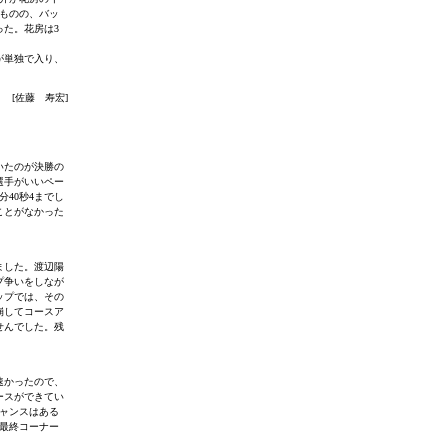
ものの、バッ
た。花房は3
が単独で入り、
[佐藤 寿宏]
いたのが決勝の
選手がいいペー
40秒4までし
ことがなかった
ました。渡辺陽
プ争いをしなが
ップでは、その
崩してコースア
せんでした。残
速かったので、
ースができてい
ャンスはある
最終コーナー