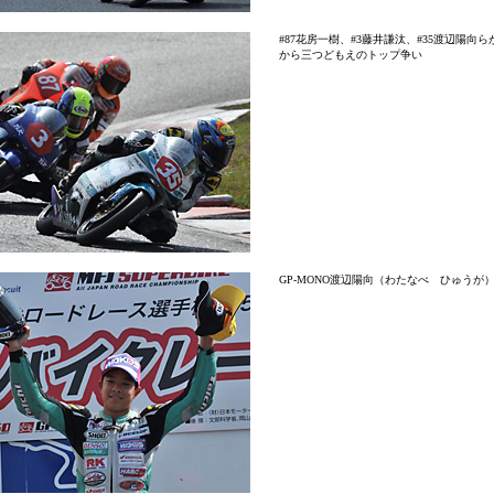
#87花房一樹、#3藤井謙汰、#35渡辺陽向
から三つどもえのトップ争い
GP-MONO渡辺陽向（わたなべ ひゅうが