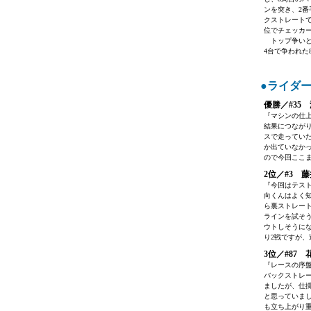
ンを突き、2
クストレート
位でチェッカ
トップ争いと
4台で争われ
●ライダ
優勝／#35 渡
『マシンの仕
結果につなが
スで走っていた
か出ていなか
ので今回ここ
2位／#3 藤
『今回はテス
向くんはよく
ら裏ストレー
ラインを試そ
ウトしそうに
り2戦ですが
3位／#87 花
『レースの序
バックストレ
ましたが、仕
と思っていま
も立ち上がり