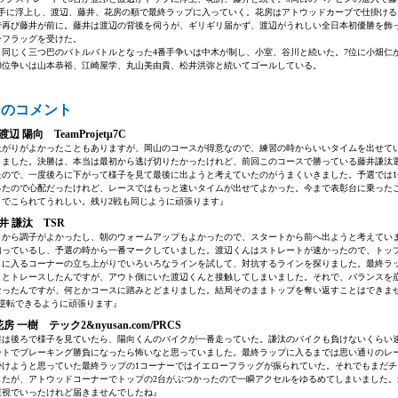
番手に浮上し、渡辺、藤井、花房の順で最終ラップに入っていく。花房はアトウッドカーブで仕掛ける
で再び藤井が前に。藤井は渡辺の背後を伺うが、ギリギリ届かず、渡辺がうれしい全日本初優勝を飾っ
ーフラッグを受けた。
同じく三つ巴のバトルバトルとなった4番手争いは中木が制し、小室、谷川と続いた。7位に小畑仁
た8位争いは山本恭裕、江崎屋学、丸山美由貴、松井洪弥と続いてゴールしている。
ーのコメント
辺 陽向 TeamProjetμ7C
上がりがよかったこともありますが、岡山のコースが得意なので、練習の時からいいタイムを出せて
りました。決勝は、本当は最初から逃げ切りたかったけれど、前回このコースで勝っている藤井謙汰
ので、一度後ろに下がって様子を見て最後に出ようと考えていたのがうまくいきました。予選では1分
ったので心配だったけれど、レースではもっと速いタイムが出せてよかった。今まで表彰台に乗った
までこられてうれしい。残り2戦も同じように頑張ります』
井 謙汰 TSR
トから調子がよかったし、朝のウォームアップもよかったので、スタートから前へ出ようと考えてい
知っているし、予選の時から一番マークしていました。渡辺くんはストレートが速かったので、トッ
トに入るコーナーの立ち上がりでいろいろなラインを試して、対抗するラインを探りました。最終ラ
うとトレースしたんですが、アウト側にいた渡辺くんと接触してしまいました。それで、バランスを
なったんですが、何とかコースに踏みとどまりました。結局そのままトップを奪い返すことはできま
、逆転できるように頑張ります』
房 一樹 テック2&nyusan.com/PRCS
盤は後ろで様子を見ていたら、陽向くんのバイクが一番走っていた。謙汰のバイクも負けないくらい
ートでブレーキング勝負になったら怖いなと思っていました。最終ラップに入るまでは思い通りのレ
掛けようと思っていた最終ラップの1コーナーではイエローフラッグが振られていた。それでもまだチ
したが、アトウッドコーナーでトップの2台がぶつかったので一瞬アクセルをゆるめてしまいました。
重視でいったけれど届きませんでしたね』