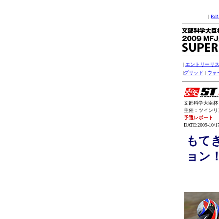
|
Rd
|
エントリーリ
|
グリッド
|
ウォ
文部科学大臣杯 2
主催：ツインリンク
予選レポート
DATE:2009-10/1
もて
ョン