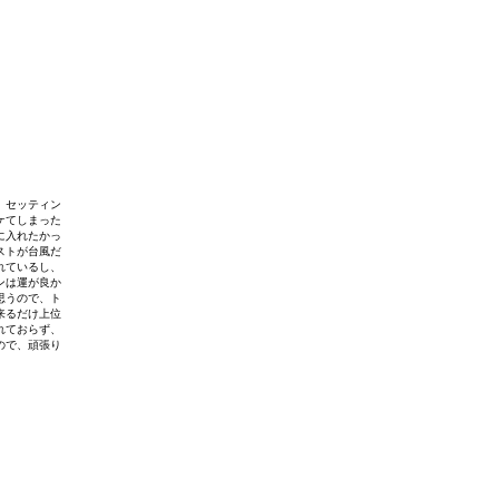
、セッティン
ケてしまった
に入れたかっ
ストが台風だ
れているし、
ンは運が良か
思うので、ト
来るだけ上位
れておらず、
ので、頑張り