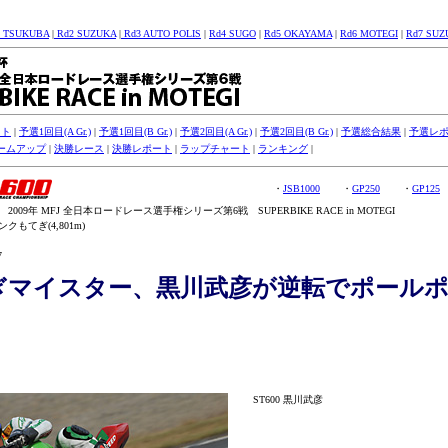
1 TSUKUBA
|
Rd2 SUZUKA
|
Rd3 AUTO POLIS
|
Rd4 SUGO
|
Rd5 OKAYAMA
|
Rd6 MOTEGI
|
Rd7 SUZ
スト
|
予選1回目(A Gr.)
|
予選1回目(B Gr.)
|
予選2回目(A Gr.)
|
予選2回目(B Gr.)
|
予選総合結果
|
予選レ
ームアップ
|
決勝レース
|
決勝レポート
|
ラップチャート
|
ランキング
|
・
JSB1000
・
GP250
・
GP125
009年 MFJ 全日本ロードレース選手権シリーズ第6戦 SUPERBIKE RACE in MOTEGI
もてぎ(4,801m)
7
ぎマイスター、黒川武彦が逆転でポール
！
ST600 黒川武彦