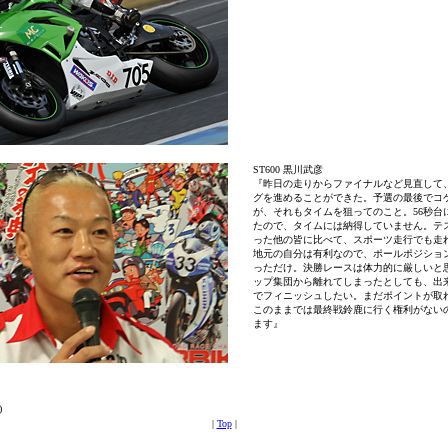
ST600 黒川武彦
『昨日の走りからファイナルなど見直して
グを進めることができた。予選の最後でコ
が、それもタイムを狙ってのこと。56秒台
たので、タイムには納得していません。テ
った他の皆に比べて、スポーツ走行でも走
地元の自分は有利なので、ポールポジショ
っただけ。決勝レースは体力的に厳しいと
ップ集団から離れてしまったとしても、出
でフィニッシュしたい。まだポイントが取
このままでは最終戦鈴鹿に行く権利がない
ます』
)
|
Top
|