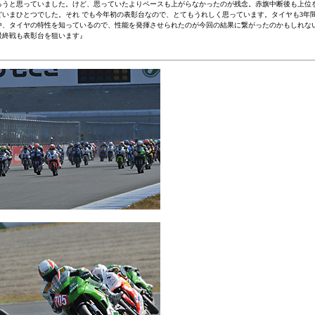
ろうと思っていました。けど、思っていたよりペースも上がらなかったのが残念。赤旗中断後も上位
どいまひとつでした。それ でも今年初の表彰台なので、とてもうれしく思っています。タイヤも3年
中、タイヤの特性を知っているので、性能を発揮させられたのが今回の結果に繋がったのかもしれな
最終戦も表彰台を狙います』