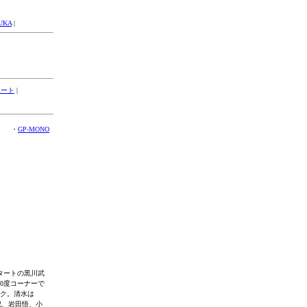
UKA
|
ポート
|
・
GP-MONO
タートの黒川武
0度コーナーで
ーク。清水は
紀、岩田悟、小