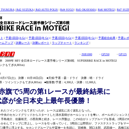
1 TSUKUBA
|
Rd2 SUZUKA
|
Rd3 AUTO POLIS
|
Rd4 SUGO
|
Rd5 OKAYAMA
|
Rd6 MOTEGI
|
Rd7 SUZ
スト
|
予選1回目(A Gr.)
|
予選1回目(B Gr.)
|
予選2回目(A Gr.)
|
予選2回目(B Gr.)
|
予選総合結果
|
予選レ
ームアップ
|
決勝レース
|
決勝レポート
|
ラップチャート
|
ランキング
|
・
JSB1000
・
GP250
・
GP125
2009年 MFJ 全日本ロードレース選手権シリーズ第6戦 SUPERBIKE RACE in MOTEGI
もてぎ(4,801m)
8
10月17日(土)、決勝：10月18日(日) ■天候/予選：曇・ドライ 決勝：晴・ドライ
・ツインリンクもてぎ(4,801m) ■観客数/予選：4,300人・決勝：12,000人
の赤旗で5周の第1レースが最終結果に
武彦が全日本史上最年長優勝！
れたツインリンクもてぎだったが、レースは波乱に次ぐ波乱となった。
中央のセカンドグリッドからスタートした清水直樹がホールショットを奪い、ポールポジションス
、手島雄介、佐藤裕児、小西良輝と続き、レース序盤は、この6台がトップグループを形成。2周目の9
をかわしてトップに浮上し、レースを引っ張っていく。3周目には野田が、ファステストラップをマ
わして2番手に浮上する。セカンドグループも中冨伸一を先頭に、宮崎敦、関口太郎、武田雄一、高橋江