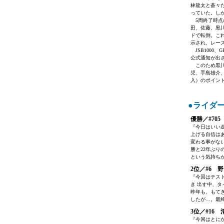
林龍太と蒼々
っていた。し
5周終了時点
田、佐藤、黒
ドで転倒。こ
示され、レー
JSB1000
公式通知が出さ
このため黒川
児、手島雄介
入）のポイン
●ライダ
優勝／#70
『今日はいい
上げる自信は
変わる事がな
勝と22年ぶ
という気持ち
2位／#6 
『今回はテス
き 出す中、
昨年も、もて
したが…。最
3位／#16 
『今回はとに