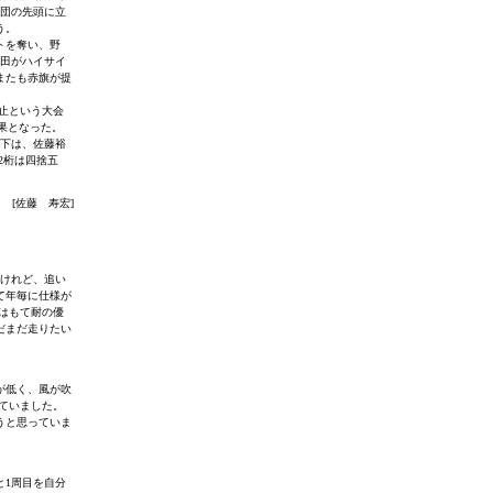
集団の先頭に立
う。
トを奪い、野
武田がハイサイ
またも赤旗が提
中止という大会
結果となった。
以下は、佐藤裕
2桁は四捨五
[佐藤 寿宏]
たけれど、追い
て年毎に仕様が
はもて耐の優
だまだ走りたい
が低く、風が吹
ていました。
うと思っていま
と1周目を自分