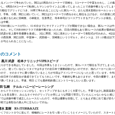
たるメンバーで争われていた。関口は5周目の1コーナーで宮崎を、5コーナーで中冨をかわし、この
かし、6周目の4コーナーで転倒したマシンがライン上に残ってしまったことで赤旗中断となってしま
の順位でグリッドにつき、10周で争われることになった第2レース。またも清水直樹がホールショッ
川、手島、小西、関口と続いていく。関口は3コーナーで小西をかわし順位を上げるが、その直後に
れを避けるために宮崎敦、小林龍太、生形秀之、寺本幸司がコースアウトするアクシデントが発生。
スは中断。
、GP250の後にレースが行い、15:45分までにサイティングラップが開始できない場合は、第2レースは
れた。そしてJSB1000クラスで赤旗中断があったため、日没の関係もあり第1レースの結果が最終
武彦が史上最年長優勝を達成し、2位に野田、3位に清水というオーダーで表彰式が行われた。4位
、小西良輝、関口太郎、中冨伸一、武田雄一、宮崎敦というリザルト。ポイントは、2/3（小数点以下
トが与えられることになった。
ーのコメント
5 黒川 武彦 松本クリニックVIPBスピード
走りができる気はしていました。今回は作業もうまくいったので、第2レースで順位を下げてしまっ
あった。使っているピレリタイヤは今までの全日本で優勝経験がないのですが、他のメーカーに比べ
いので 、そのタイヤに乗り慣れているところが今回はアドバンテージになったと思っています。今年
りの全日本での表彰台が達成できてとてもうれしいです。年齢的な事もありますが、今回の優勝で、ま
が湧いてきました。早速、明日 にでも最終戦鈴鹿にエントリーをしたいと思います』
野田 弘樹 テルル ハニービーレーシング
トからドライのセッションがなく、セットアップするにもすごく大変でした。予選では少し路面温度
タイムを見る限り、みんなタイヤのグリップとか同じような問題で苦労していたんじゃないかなと感じ
ぎでは赤旗中断で成立したレースだったので、今回は優勝を目指して、とりあえず前に出て逃げ切ろ
終戦では表彰台の真ん中に立ちたいですね』
清水 直樹 RS-ITOH&KAZE
かくフロントロウに並んで、積極的にレースを引っ張っていこうとイメージしていたので、スタート