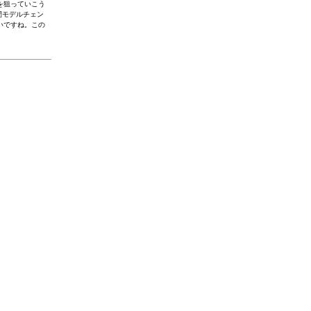
を狙っていこう
間モデルチェン
いですね。この