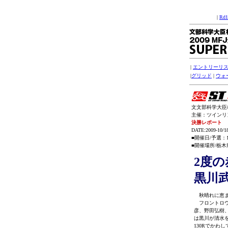
|
Rd
|
エントリーリ
|
グリッド
|
ウォ
文
文部科学大臣杯 
主催：ツインリンク
決勝レポート
DATE:2009-10/1
■開催日/予選：
■開催場所/栃木県
2度
黒川
秋晴れに恵ま
フロントロウ
彦、野田弘樹
は黒川が清水
130Rでか