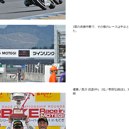
2度の赤旗中断で、その後のレースは中止
た。
優勝／黒川 武彦(中)、2位／野田弘樹(左)、
樹