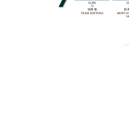
53.862
53
72
宮崎 敦
鈴木
TEAM DAYTONA
MOTO W
54
(C)