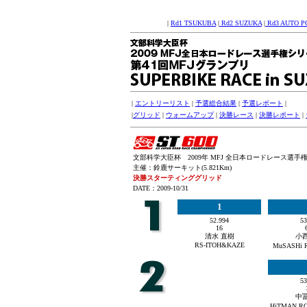
|
Rd1 TSUKUBA
|
Rd2 SUZUKA
|
Rd3 AUTO P
|
エントリーリスト
|
予選総合結果
|
予選レポート
|
|
グリッド
|
ウォームアップ
|
決勝レース
|
決勝レポート
|
文部科学大臣杯 2009年 MFJ 全日本ロードレース選手権シリ
主催：鈴鹿サーキット(5.821Km)
決勝スターティンググリッド
DATE：2009-10/31
1
52.994
53
16
清水 直樹
小西
RS-ITOH&KAZE
MuSASH
53
中冨
HiTMAN