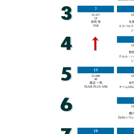
7
53.317
53
14
岩田 悟
生形
TSR
エスパルス
シ
53
野田
テルル・ハ
シ
13
53.668
53
49
渡辺 一馬
佐竹
TEAM PLUS ONE
チームOS
53
國川
DyDoミウ
19